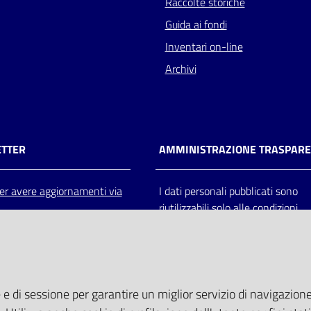
Raccolte storiche
Guida ai fondi
Inventari on-line
Archivi
TTER
AMMINISTRAZIONE TRASPAR
 per avere aggiornamenti via
I dati personali pubblicati sono
riutilizzabili solo alle condizioni
previste dalla direttiva comunitar
2003/98/CE e dal d.lgs. 36/200
 e di sessione per garantire un miglior servizio di navigazione 