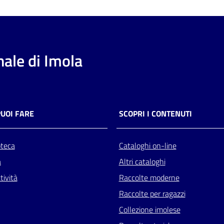
ale di Imola
PUOI FARE
SCOPRI I CONTENUTI
oteca
Cataloghi on-line
a
Altri cataloghi
tività
Raccolte moderne
Raccolte per ragazzi
Collezione imolese