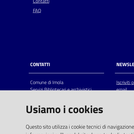
Contatti
FAQ
CONTATTI
NEWSLE
Comune di Imola
Iscriviti
Servizi Bibliotecari e archivistici
email
Via Emilia 80, 40026 Imola (Bo),
Italia
Usiamo i cookies
centralino: tel 0542.6026.36 fax
0542.602602
bim@comune.imola.bo.it
Questo sito utilizza i cookie tecnici di navigazione
PEC