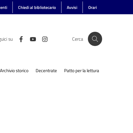
enti
Chiedi al bibliotecario
Avvisi
Orari
uici su
Cerca
Archivio storico
Decentrate
Patto per la lettura