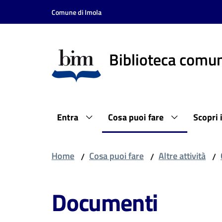
Vai al contenuto
Vai alla navigazione
Vai al footer
Comune di Imola
Biblioteca comun
Entra
Cosa puoi fare
Scopri 
Home
Cosa puoi fare
Altre attività
/
/
/
Documenti