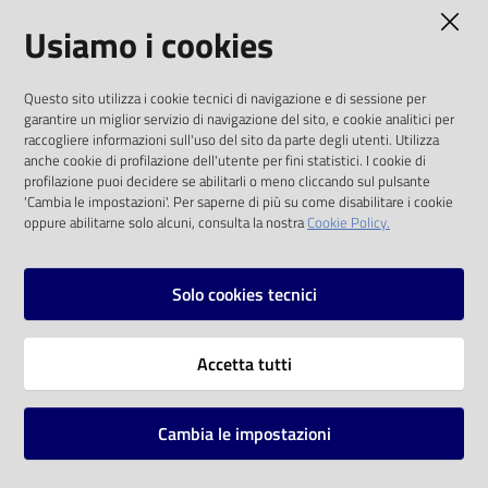
AMMINISTRAZIONE TRASPARENTE
Usiamo i cookies
Catalogo
on line
I dati personali pubblicati sono riutilizzabili
Questo sito utilizza i cookie tecnici di navigazione e di sessione per
solo alle condizioni previste dalla direttiva
Eventi
garantire un miglior servizio di navigazione del sito, e cookie analitici per
comunitaria 2003/98/CE e dal d.lgs. 36/2006
raccogliere informazioni sull'uso del sito da parte degli utenti. Utilizza
anche cookie di profilazione dell'utente per fini statistici. I cookie di
Chiedi al
SOCIAL
profilazione puoi decidere se abilitarli o meno cliccando sul pulsante
bibliotecario
'Cambia le impostazioni'. Per saperne di più su come disabilitare i cookie
oppure abilitarne solo alcuni, consulta la nostra
Cookie Policy.
Facebook
Youtube
Instagram
Avvisi
Solo cookies tecnici
Orari
Vai alla pagina
Accetta tutti
Privacy
Note legali
Cambia le impostazioni
Mappa del sito