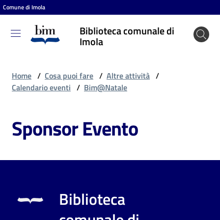
Comune di Imola
Vai al contenuto
Vai alla navigazione
Vai al footer
Biblioteca comunale di
Biblioteca
Imola
comunale
di Imola
Home
/
Cosa puoi fare
/
Altre attività
/
Calendario eventi
/
Bim@Natale
Entra
Sponsor Evento
Cosa
puoi
fare
Biblioteca
Scopri
comunale di