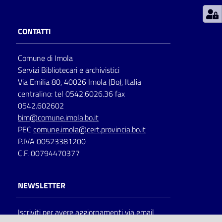
Patto
CONTATTI
per
la
Comune di Imola
lettura
Servizi Bibliotecari e archivistici
Via Emilia 80, 40026 Imola (Bo), Italia
centralino: tel 0542.6026.36 fax
Seguici
0542.602602
su
bim@comune.imola.bo.it
PEC
comune.imola@cert.provincia.bo.it
P.IVA 00523381200
C.F. 00794470377
NEWSLETTER
Iscriviti per avere aggiornamenti via email