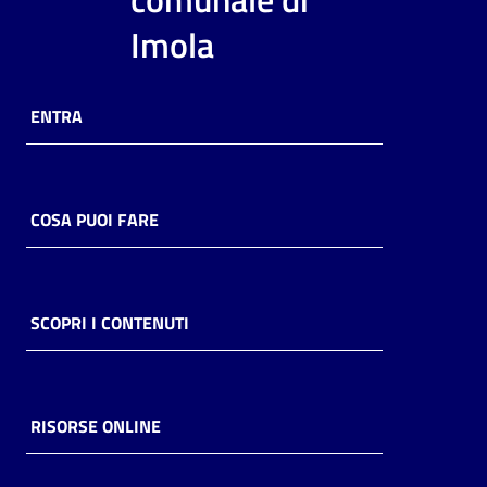
i
Imola
contenuti
ENTRA
Risorse
online
COSA PUOI FARE
Casa
SCOPRI I CONTENUTI
Piani
Archivio
storico
RISORSE ONLINE
Decentrate