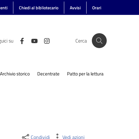
enti
Chiedi al bibliotecario
Avvisi
Orari
uici su
Cerca
Archivio storico
Decentrate
Patto per la lettura
Condividi
Vedi azioni