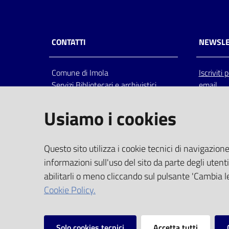
CONTATTI
NEWSLE
Comune di Imola
Iscriviti
Servizi Bibliotecari e archivistici
email
Via Emilia 80, 40026 Imola (Bo),
Italia
Usiamo i cookies
centralino: tel 0542.6026.36 fax
0542.602602
bim@comune.imola.bo.it
Questo sito utilizza i cookie tecnici di navigazione
PEC
informazioni sull'uso del sito da parte degli utenti
comune.imola@cert.provincia.bo.it
abilitarli o meno cliccando sul pulsante 'Cambia le
P.IVA 00523381200
Cookie Policy.
C.F. 00794470377
Solo cookies tecnici
Accetta tutti