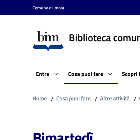
Vai al contenuto
Vai alla navigazione
Vai al footer
Comune di Imola
Biblioteca comun
Entra
Cosa puoi fare
Scopri 
Home
Cosa puoi fare
Altre attività
/
/
/
Salta al contenuto
Bimartedì