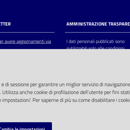
TTER
AMMINISTRAZIONE TRASPAR
 per avere aggiornamenti via
I dati personali pubblicati sono
riutilizzabili solo alle condizioni
previste dalla direttiva comunitar
2003/98/CE e dal d.lgs. 36/200
 e di sessione per garantire un miglior servizio di navigazione 
. Utilizza anche cookie di profilazione dell'utente per fini stati
 impostazioni'. Per saperne di più su come disabilitare i cooki
Cambia le impostazioni