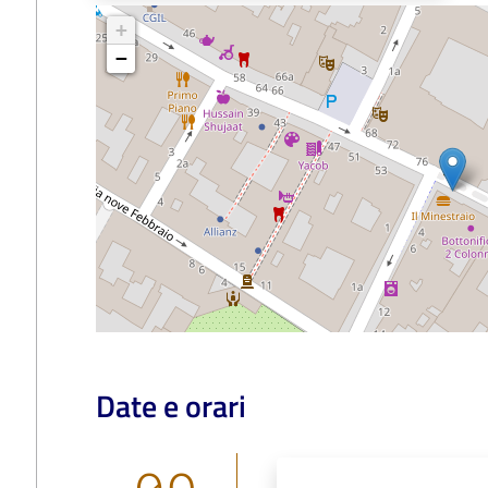
+
−
Date e orari