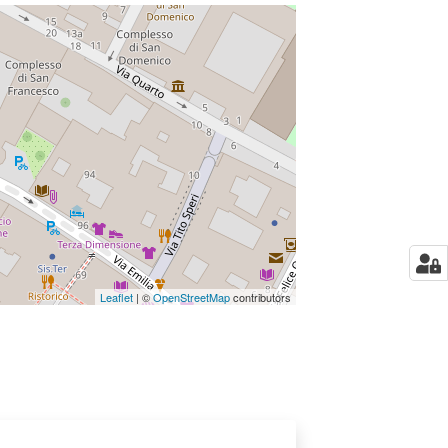
Leaflet
| ©
OpenStreetMap
contributors