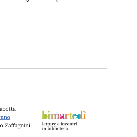
sabetta
anno
o Zaffagnini