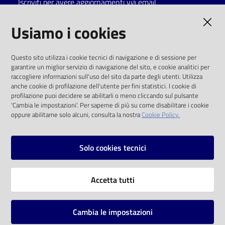
Iscriviti per avere aggiornamenti via email
Catalogo
AMMINISTRAZIONE TRASPARENTE
Usiamo i cookies
on line
I dati personali pubblicati sono riutilizzabili
Eventi
Questo sito utilizza i cookie tecnici di navigazione e di sessione per
solo alle condizioni previste dalla direttiva
garantire un miglior servizio di navigazione del sito, e cookie analitici per
comunitaria 2003/98/CE e dal d.lgs. 36/2006
raccogliere informazioni sull'uso del sito da parte degli utenti. Utilizza
Chiedi al
anche cookie di profilazione dell'utente per fini statistici. I cookie di
bibliotecario
SOCIAL
profilazione puoi decidere se abilitarli o meno cliccando sul pulsante
'Cambia le impostazioni'. Per saperne di più su come disabilitare i cookie
oppure abilitarne solo alcuni, consulta la nostra
Cookie Policy.
Avvisi
Facebook
Youtube
Instagram
Orari
Solo cookies tecnici
Vai alla pagina
Accetta tutti
Privacy
Note legali
Cambia le impostazioni