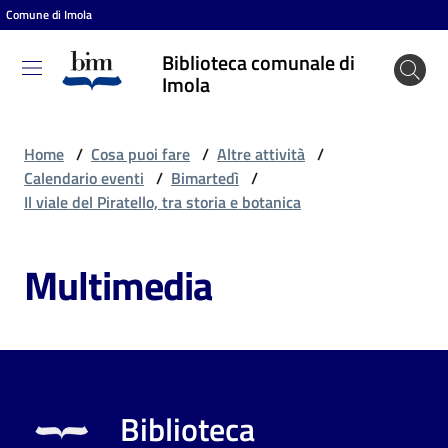
Comune di Imola
Vai al contenuto
Vai alla navigazione
Vai al footer
Biblioteca comunale di
Biblioteca
Imola
comunale
di Imola
Home
/
Cosa puoi fare
/
Altre attività
/
Calendario eventi
/
Bimartedì
/
Il viale del Piratello, tra storia e botanica
Entra
Multimedia
Cosa
puoi
fare
Biblioteca
Scopri