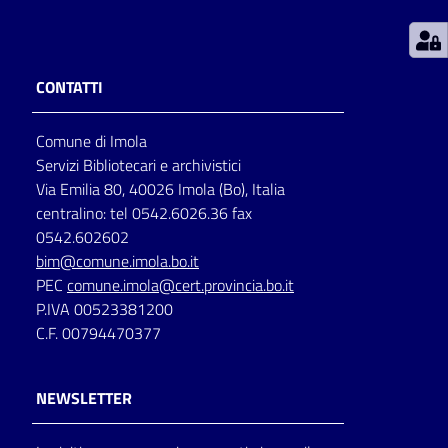
Patto
per
CONTATTI
la
lettura
Comune di Imola
Servizi Bibliotecari e archivistici
Via Emilia 80, 40026 Imola (Bo), Italia
Seguici
centralino: tel 0542.6026.36 fax
su
0542.602602
bim@comune.imola.bo.it
PEC
comune.imola@cert.provincia.bo.it
P.IVA 00523381200
C.F. 00794470377
NEWSLETTER