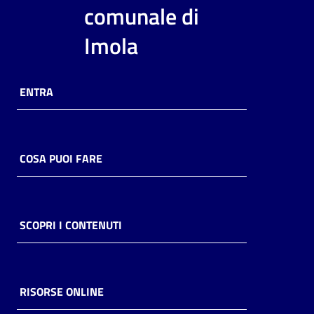
i
comunale di
contenuti
Imola
Risorse
ENTRA
online
COSA PUOI FARE
Casa
Piani
SCOPRI I CONTENUTI
Archivio
storico
RISORSE ONLINE
Decentrate