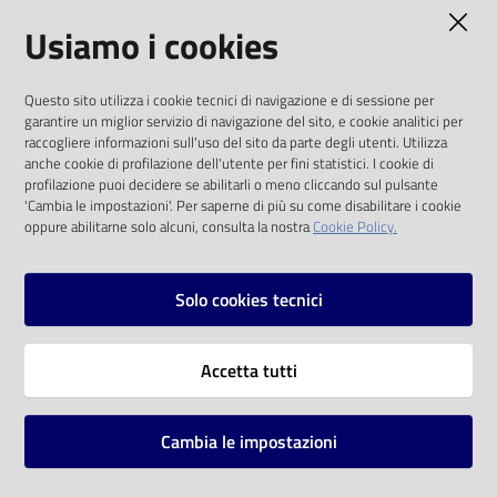
AMMINISTRAZIONE TRASPARENTE
Usiamo i cookies
Catalogo
on line
I dati personali pubblicati sono riutilizzabili
Questo sito utilizza i cookie tecnici di navigazione e di sessione per
solo alle condizioni previste dalla direttiva
Eventi
garantire un miglior servizio di navigazione del sito, e cookie analitici per
comunitaria 2003/98/CE e dal d.lgs. 36/2006
raccogliere informazioni sull'uso del sito da parte degli utenti. Utilizza
anche cookie di profilazione dell'utente per fini statistici. I cookie di
Chiedi al
SOCIAL
profilazione puoi decidere se abilitarli o meno cliccando sul pulsante
bibliotecario
'Cambia le impostazioni'. Per saperne di più su come disabilitare i cookie
oppure abilitarne solo alcuni, consulta la nostra
Cookie Policy.
Facebook
Youtube
Instagram
Avvisi
Solo cookies tecnici
Orari
Vai alla pagina
Accetta tutti
Privacy
Note legali
Cambia le impostazioni
Mappa del sito