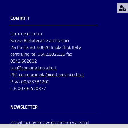
Patto
CONTATTI
per
la
Comune di Imola
lettura
Servizi Bibliotecari e archivistici
Via Emilia 80, 40026 Imola (Bo), Italia
centralino: tel 0542.6026.36 fax
Seguici
0542.602602
su
bim@comune.imola.bo.it
PEC
comune.imola@cert.provincia.bo.it
P.IVA 00523381200
C.F. 00794470377
NEWSLETTER
Iscriviti per avere aggiornamenti via email