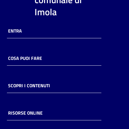
i
Imola
contenuti
ENTRA
Risorse
online
COSA PUOI FARE
Casa
SCOPRI I CONTENUTI
Piani
Archivio
storico
RISORSE ONLINE
Decentrate