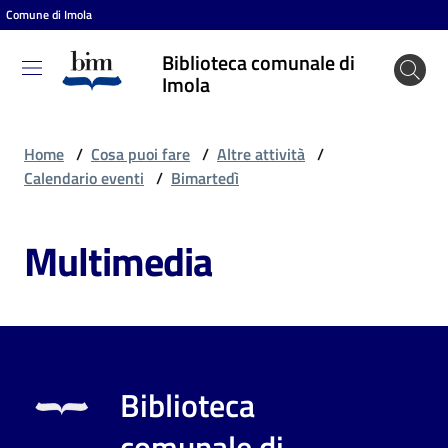
Comune di Imola
Vai al contenuto
Vai alla navigazione
Vai al footer
Biblioteca comunale di
Biblioteca
Imola
comunale
di Imola
Home
/
Cosa puoi fare
/
Altre attività
/
Calendario eventi
/
Bimartedì
Entra
Multimedia
Cosa
puoi
fare
Biblioteca
Scopri
comunale di