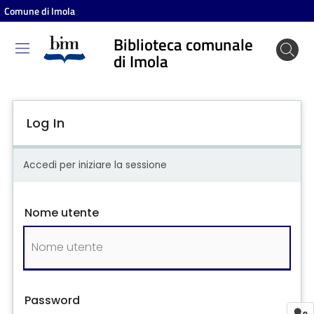
Comune di Imola
Biblioteca comunale
Biblioteca
di Imola
comunale
di Imola
Log In
Entra
Accedi per iniziare la sessione
Cosa
Nome utente
puoi
fare
Scopri
i
Password
contenuti