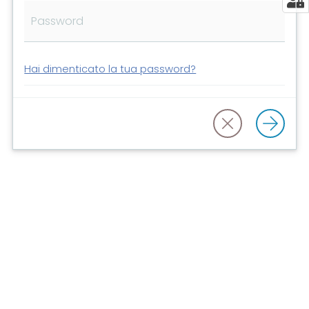
Risorse
online
Hai dimenticato la tua password?
Casa
Piani
Archivio
storico
Decentrate
Patto
per