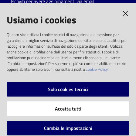
Iscriviti per avere aggiornamenti via email
Catalogo
AMMINISTRAZIONE TRASPARENTE
Usiamo i cookies
on line
I dati personali pubblicati sono riutilizzabili
Eventi
Questo sito utilizza i cookie tecnici di navigazione e di sessione per
solo alle condizioni previste dalla direttiva
garantire un miglior servizio di navigazione del sito, e cookie analitici per
comunitaria 2003/98/CE e dal d.lgs. 36/2006
raccogliere informazioni sull'uso del sito da parte degli utenti. Utilizza
Chiedi al
anche cookie di profilazione dell'utente per fini statistici. I cookie di
bibliotecario
SOCIAL
profilazione puoi decidere se abilitarli o meno cliccando sul pulsante
'Cambia le impostazioni'. Per saperne di più su come disabilitare i cookie
oppure abilitarne solo alcuni, consulta la nostra
Cookie Policy.
Avvisi
Facebook
Youtube
Instagram
Orari
Solo cookies tecnici
Vai alla pagina
Accetta tutti
Privacy
Note legali
Cambia le impostazioni