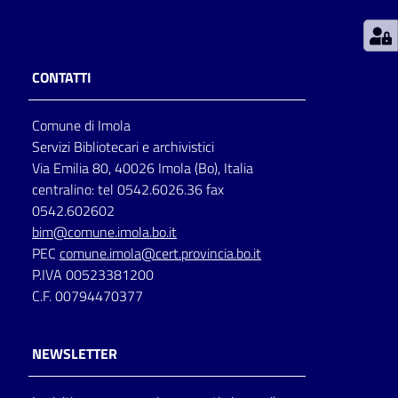
Patto
per
CONTATTI
la
lettura
Comune di Imola
Servizi Bibliotecari e archivistici
Via Emilia 80, 40026 Imola (Bo), Italia
Seguici
centralino: tel 0542.6026.36 fax
su
0542.602602
bim@comune.imola.bo.it
PEC
comune.imola@cert.provincia.bo.it
P.IVA 00523381200
C.F. 00794470377
NEWSLETTER