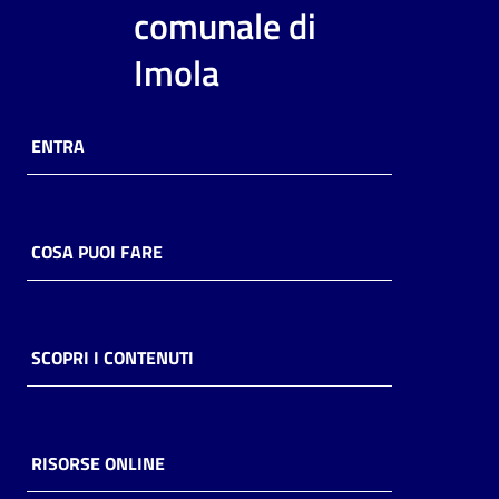
i
comunale di
contenuti
Imola
Risorse
ENTRA
online
COSA PUOI FARE
Casa
Piani
SCOPRI I CONTENUTI
Archivio
storico
RISORSE ONLINE
Decentrate