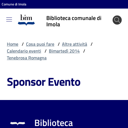
Comune di Imola
Vai al contenuto
Vai alla navigazione
Vai al footer
Biblioteca comunale di
Biblioteca
Imola
comunale
di Imola
Home
/
Cosa puoi fare
/
Altre attività
/
Calendario eventi
/
Bimartedì 2014
/
Tenebrosa Romagna
Entra
Sponsor Evento
Cosa
puoi
fare
Biblioteca
Scopri