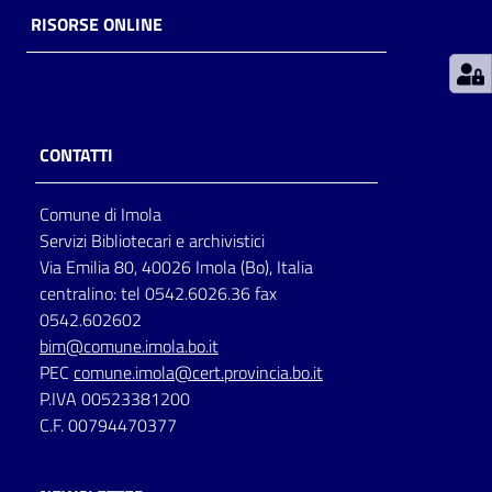
RISORSE ONLINE
Patto
per
la
lettura
CONTATTI
Comune di Imola
Seguici
Servizi Bibliotecari e archivistici
su
Via Emilia 80, 40026 Imola (Bo), Italia
centralino: tel 0542.6026.36 fax
0542.602602
bim@comune.imola.bo.it
PEC
comune.imola@cert.provincia.bo.it
P.IVA 00523381200
C.F. 00794470377