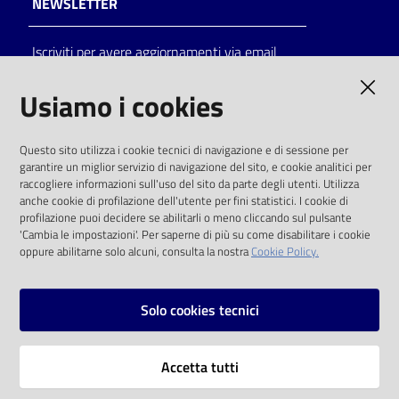
NEWSLETTER
Catalogo
Iscriviti per avere aggiornamenti via email
on line
AMMINISTRAZIONE TRASPARENTE
Usiamo i cookies
Eventi
I dati personali pubblicati sono riutilizzabili
Chiedi al
Questo sito utilizza i cookie tecnici di navigazione e di sessione per
solo alle condizioni previste dalla direttiva
bibliotecario
garantire un miglior servizio di navigazione del sito, e cookie analitici per
comunitaria 2003/98/CE e dal d.lgs. 36/2006
raccogliere informazioni sull'uso del sito da parte degli utenti. Utilizza
anche cookie di profilazione dell'utente per fini statistici. I cookie di
Avvisi
SOCIAL
profilazione puoi decidere se abilitarli o meno cliccando sul pulsante
'Cambia le impostazioni'. Per saperne di più su come disabilitare i cookie
oppure abilitarne solo alcuni, consulta la nostra
Cookie Policy.
Orari
Facebook
Youtube
Instagram
Solo cookies tecnici
Vai alla pagina
Accetta tutti
Privacy