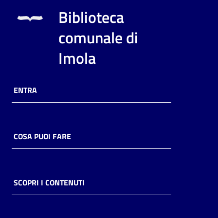
i
Biblioteca
contenuti
comunale di
Imola
Risorse
online
ENTRA
COSA PUOI FARE
Casa
Piani
Archivio
SCOPRI I CONTENUTI
storico
Decentrate