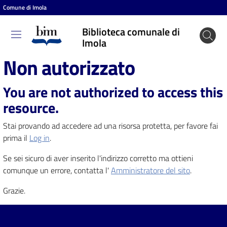
Comune di Imola
Vai al contenuto
Vai alla navigazione
Vai al footer
Biblioteca comunale di
Biblioteca
Imola
comunale
Non autorizzato
di Imola
You are not authorized to access this
resource.
Entra
Stai provando ad accedere ad una risorsa protetta, per favore fai
prima il
Log in
.
Cosa
Se sei sicuro di aver inserito l'indirizzo corretto ma ottieni
puoi
comunque un errore, contatta l'
Amministratore del sito
.
fare
Grazie.
Scopri