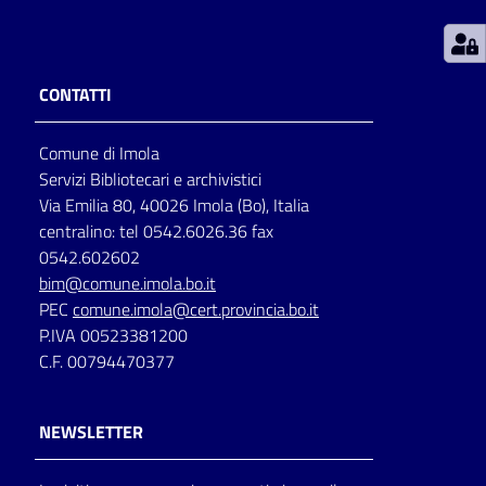
Patto
per
CONTATTI
la
lettura
Comune di Imola
Servizi Bibliotecari e archivistici
Via Emilia 80, 40026 Imola (Bo), Italia
Seguici
centralino: tel 0542.6026.36 fax
su
0542.602602
bim@comune.imola.bo.it
PEC
comune.imola@cert.provincia.bo.it
P.IVA 00523381200
C.F. 00794470377
NEWSLETTER