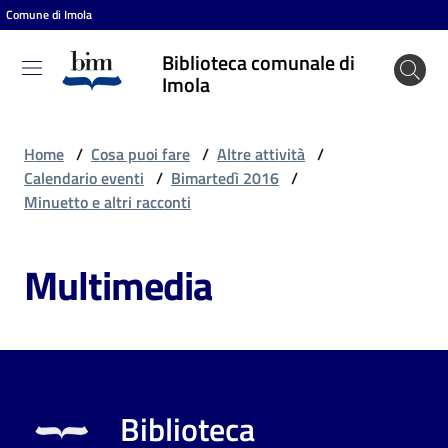
Comune di Imola
Vai al contenuto
Vai alla navigazione
Vai al footer
Biblioteca comunale di
Biblioteca
Imola
comunale
di Imola
Home
/
Cosa puoi fare
/
Altre attività
/
Calendario eventi
/
Bimartedì 2016
/
Minuetto e altri racconti
Entra
Multimedia
Cosa
puoi
fare
Biblioteca
Scopri