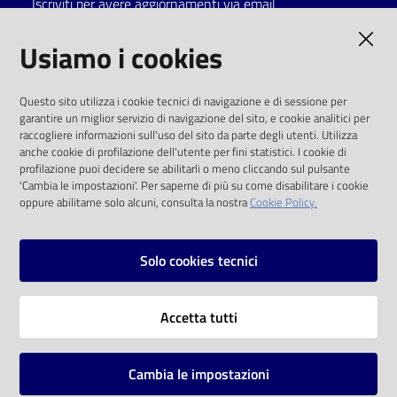
Iscriviti per avere aggiornamenti via email
Catalogo
AMMINISTRAZIONE TRASPARENTE
Usiamo i cookies
on line
I dati personali pubblicati sono riutilizzabili
Eventi
Questo sito utilizza i cookie tecnici di navigazione e di sessione per
solo alle condizioni previste dalla direttiva
garantire un miglior servizio di navigazione del sito, e cookie analitici per
comunitaria 2003/98/CE e dal d.lgs. 36/2006
raccogliere informazioni sull'uso del sito da parte degli utenti. Utilizza
Chiedi al
anche cookie di profilazione dell'utente per fini statistici. I cookie di
bibliotecario
SOCIAL
profilazione puoi decidere se abilitarli o meno cliccando sul pulsante
'Cambia le impostazioni'. Per saperne di più su come disabilitare i cookie
oppure abilitarne solo alcuni, consulta la nostra
Cookie Policy.
Avvisi
Facebook
Youtube
Instagram
Orari
Solo cookies tecnici
Vai alla pagina
Accetta tutti
Privacy
Note legali
Cambia le impostazioni