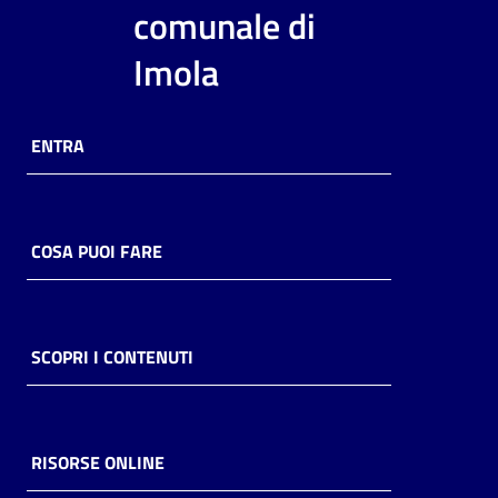
i
comunale di
contenuti
Imola
Risorse
ENTRA
online
COSA PUOI FARE
Casa
Piani
SCOPRI I CONTENUTI
Archivio
storico
RISORSE ONLINE
Decentrate