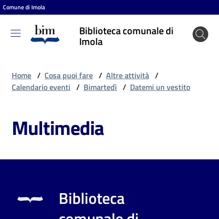
Comune di Imola
Vai al contenuto
Vai alla navigazione
Vai al footer
Biblioteca comunale di
Biblioteca
Imola
comunale
di Imola
Home
/
Cosa puoi fare
/
Altre attività
/
Calendario eventi
/
Bimartedì
/
Datemi un vestito
Entra
Multimedia
Cosa
puoi
fare
Biblioteca
Scopri
comunale di