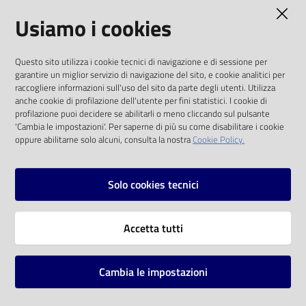
AMMINISTRAZIONE TRASPARENTE
Usiamo i cookies
Catalogo
on line
I dati personali pubblicati sono riutilizzabili
Questo sito utilizza i cookie tecnici di navigazione e di sessione per
solo alle condizioni previste dalla direttiva
Eventi
garantire un miglior servizio di navigazione del sito, e cookie analitici per
comunitaria 2003/98/CE e dal d.lgs. 36/2006
raccogliere informazioni sull'uso del sito da parte degli utenti. Utilizza
anche cookie di profilazione dell'utente per fini statistici. I cookie di
Chiedi al
SOCIAL
profilazione puoi decidere se abilitarli o meno cliccando sul pulsante
bibliotecario
'Cambia le impostazioni'. Per saperne di più su come disabilitare i cookie
oppure abilitarne solo alcuni, consulta la nostra
Cookie Policy.
Facebook
Youtube
Instagram
Avvisi
Solo cookies tecnici
Orari
Vai alla pagina
Accetta tutti
Privacy
Note legali
Cambia le impostazioni
Mappa del sito