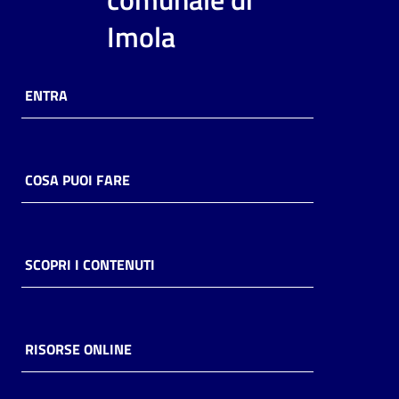
i
Imola
contenuti
ENTRA
Risorse
online
COSA PUOI FARE
Casa
SCOPRI I CONTENUTI
Piani
Archivio
storico
RISORSE ONLINE
Decentrate