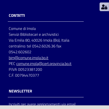
Patto
CONTATTI
per
la
Comune di Imola
lettura
Servizi Bibliotecari e archivistici
Via Emilia 80, 40026 Imola (Bo), Italia
centralino: tel 0542.6026.36 fax
Seguici
0542.602602
su
bim@comune.imola.bo.it
PEC
comune.imola@cert.provincia.bo.it
P.IVA 00523381200
C.F. 00794470377
NEWSLETTER
Iscriviti per avere aggiornamenti via email