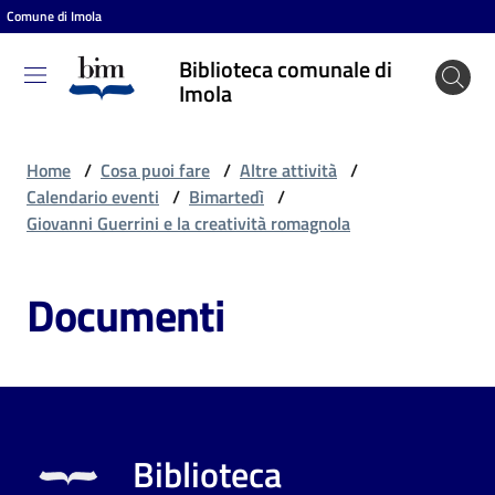
Comune di Imola
Vai al contenuto
Vai alla navigazione
Vai al footer
Biblioteca comunale di
Biblioteca
Imola
comunale
di Imola
Home
/
Cosa puoi fare
/
Altre attività
/
Calendario eventi
/
Bimartedì
/
Giovanni Guerrini e la creatività romagnola
Entra
Documenti
Cosa
puoi
fare
Biblioteca
Scopri