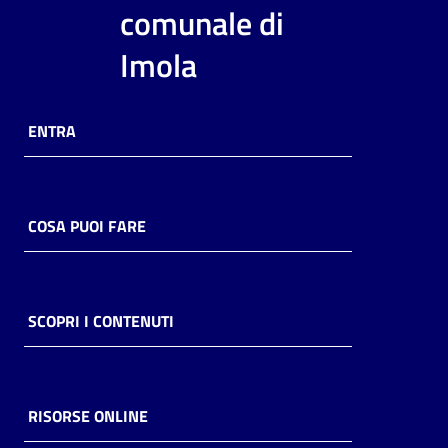
i
comunale di
contenuti
Imola
Risorse
ENTRA
online
COSA PUOI FARE
Casa
Piani
SCOPRI I CONTENUTI
Archivio
storico
RISORSE ONLINE
Decentrate