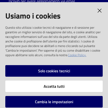
Iscriviti per avere aggiornamenti via email
Catalogo
AMMINISTRAZIONE TRASPARENTE
Usiamo i cookies
on line
I dati personali pubblicati sono riutilizzabili
Eventi
Questo sito utilizza i cookie tecnici di navigazione e di sessione per
solo alle condizioni previste dalla direttiva
garantire un miglior servizio di navigazione del sito, e cookie analitici per
comunitaria 2003/98/CE e dal d.lgs. 36/2006
raccogliere informazioni sull'uso del sito da parte degli utenti. Utilizza
Chiedi al
anche cookie di profilazione dell'utente per fini statistici. I cookie di
bibliotecario
SOCIAL
profilazione puoi decidere se abilitarli o meno cliccando sul pulsante
'Cambia le impostazioni'. Per saperne di più su come disabilitare i cookie
oppure abilitarne solo alcuni, consulta la nostra
Cookie Policy.
Avvisi
Facebook
Youtube
Instagram
Orari
Solo cookies tecnici
Vai alla pagina
Accetta tutti
Privacy
Note legali
Cambia le impostazioni