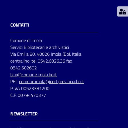
Patto
per
CONTATTI
la
lettura
Comune di Imola
Servizi Bibliotecari e archivistici
Via Emilia 80, 40026 Imola (Bo), Italia
Seguici
centralino: tel 0542.6026.36 fax
su
0542.602602
bim@comune.imola.bo.it
PEC
comune.imola@cert.provincia.bo.it
P.IVA 00523381200
C.F. 00794470377
NEWSLETTER