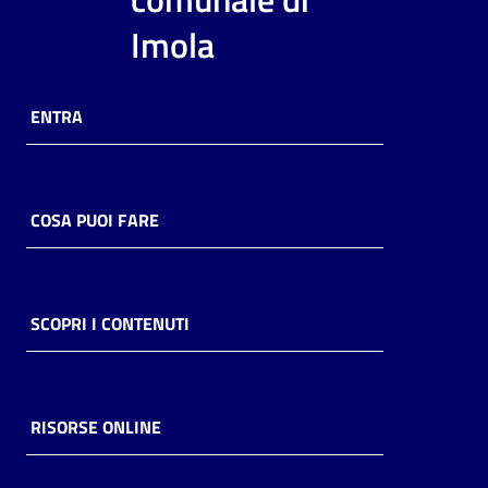
i
Imola
contenuti
ENTRA
Risorse
online
COSA PUOI FARE
Casa
SCOPRI I CONTENUTI
Piani
Archivio
storico
RISORSE ONLINE
Decentrate