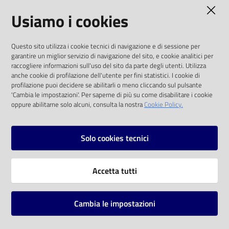
AMMINISTRAZIONE TRASPARENTE
Usiamo i cookies
Catalogo
on line
I dati personali pubblicati sono riutilizzabili
Questo sito utilizza i cookie tecnici di navigazione e di sessione per
solo alle condizioni previste dalla direttiva
Eventi
garantire un miglior servizio di navigazione del sito, e cookie analitici per
comunitaria 2003/98/CE e dal d.lgs. 36/2006
raccogliere informazioni sull'uso del sito da parte degli utenti. Utilizza
anche cookie di profilazione dell'utente per fini statistici. I cookie di
Chiedi al
SOCIAL
profilazione puoi decidere se abilitarli o meno cliccando sul pulsante
bibliotecario
'Cambia le impostazioni'. Per saperne di più su come disabilitare i cookie
oppure abilitarne solo alcuni, consulta la nostra
Cookie Policy.
Facebook
Youtube
Instagram
Avvisi
Solo cookies tecnici
Orari
Vai alla pagina
Accetta tutti
Privacy
Note legali
Cambia le impostazioni
Mappa del sito