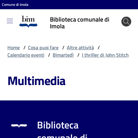
Comune di Imola
Vai al contenuto
Vai alla navigazione
Vai al footer
Biblioteca comunale di
Biblioteca
Imola
comunale
di Imola
Home
/
Cosa puoi fare
/
Altre attività
/
Calendario eventi
/
Bimartedì
/
I thriller di John Stitch
Entra
Multimedia
Cosa
puoi
fare
Biblioteca
Scopri
comunale di