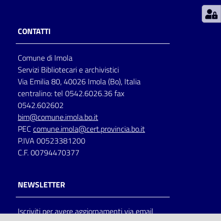
Patto
CONTATTI
per
la
Comune di Imola
lettura
Servizi Bibliotecari e archivistici
Via Emilia 80, 40026 Imola (Bo), Italia
centralino: tel 0542.6026.36 fax
Seguici
0542.602602
su
bim@comune.imola.bo.it
PEC
comune.imola@cert.provincia.bo.it
P.IVA 00523381200
C.F. 00794470377
NEWSLETTER
Iscriviti per avere aggiornamenti via email