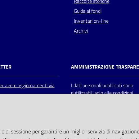
Raccolte storiche
Guida ai fondi
Inventari on-line
Archivi
TTER
AMMINISTRAZIONE TRASPAR
 per avere aggiornamenti via
I dati personali pubblicati sono
riutilizzabili solo alle condizioni
previste dalla direttiva comunitar
2003/98/CE e dal d.lgs. 36/200
 e di sessione per garantire un miglior servizio di navigazione 