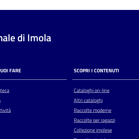
ale di Imola
PUOI FARE
SCOPRI I CONTENUTI
oteca
Cataloghi on-line
a
Altri cataloghi
tività
Raccolte moderne
Raccolte per ragazzi
Collezione imolese