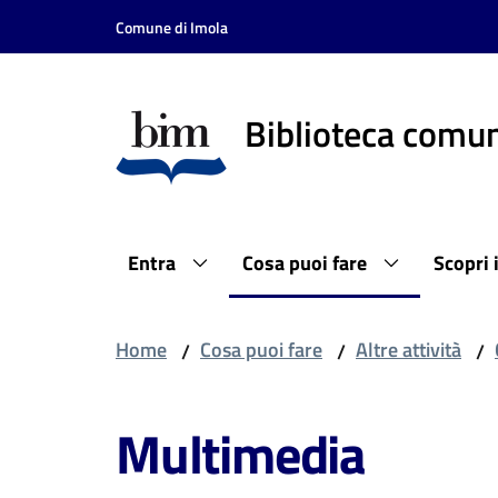
Vai al contenuto
Vai alla navigazione
Vai al footer
Comune di Imola
Biblioteca comun
Entra
Cosa puoi fare
Scopri 
Home
Cosa puoi fare
Altre attività
/
/
/
Multimedia