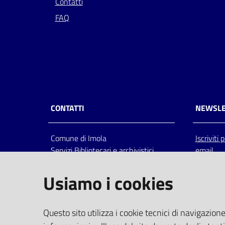
Contatti
FAQ
CONTATTI
NEWSLE
Comune di Imola
Iscriviti
Servizi Bibliotecari e archivistici
email
Via Emilia 80, 40026 Imola (Bo),
Italia
Usiamo i cookies
centralino: tel 0542.6026.36 fax
0542.602602
bim@comune.imola.bo.it
Questo sito utilizza i cookie tecnici di navigazione
PEC