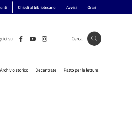
enti
Chiedi al bibliotecario
Avvisi
Orari
uici su
Cerca
Archivio storico
Decentrate
Patto per la lettura