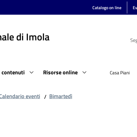
Catalogo on line
Ev
ale di Imola
Seg
i contenuti
Risorse online
Casa Piani
Calendario eventi
Bimartedì
/