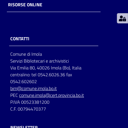
RISORSE ONLINE
Patto
per
la
lettura
CONTATTI
Comune di Imola
Seguici
Servizi Bibliotecari e archivistici
su
Via Emilia 80, 40026 Imola (Bo), Italia
centralino: tel 0542.6026.36 fax
0542.602602
bim@comune.imola.bo.it
PEC
comune.imola@cert.provincia.bo.it
P.IVA 00523381200
C.F. 00794470377
NEWSLETTER