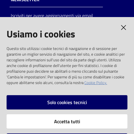
Catalogo
Iscriviti per avere aggiornamenti via email
on line
AMMINISTRAZIONE TRASPARENTE
Usiamo i cookies
Eventi
I dati personali pubblicati sono riutilizzabili
Chiedi al
Questo sito utilizza i cookie tecnici di navigazione e di sessione per
solo alle condizioni previste dalla direttiva
garantire un miglior servizio di navigazione del sito, e cookie analitici per
bibliotecario
comunitaria 2003/98/CE e dal d.lgs. 36/2006
raccogliere informazioni sull'uso del sito da parte degli utenti. Utilizza
anche cookie di profilazione dell'utente per fini statistici. I cookie di
Avvisi
SOCIAL
profilazione puoi decidere se abilitarli o meno cliccando sul pulsante
'Cambia le impostazioni'. Per saperne di più su come disabilitare i cookie
oppure abilitarne solo alcuni, consulta la nostra
Cookie Policy.
Orari
Facebook
Youtube
Instagram
Solo cookies tecnici
Vai alla pagina
Accetta tutti
Privacy