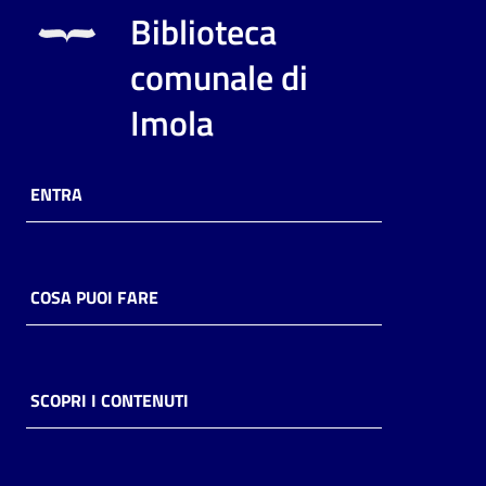
i
Biblioteca
contenuti
comunale di
Imola
Risorse
online
ENTRA
COSA PUOI FARE
Casa
Piani
Archivio
SCOPRI I CONTENUTI
storico
Decentrate