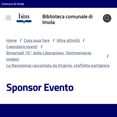
Comune di Imola
Vai al contenuto
Vai alla navigazione
Vai al footer
Biblioteca comunale di
Biblioteca
Imola
comunale
di Imola
Home
/
Cosa puoi fare
/
Altre attività
/
Calendario eventi
/
Bimartedì 70° della Liberazione. Testimonianze
/
Entra
imolesi
La Resistenza raccontata da Virginia, staffetta partigiana
Cosa
Sponsor Evento
puoi
fare
Scopri