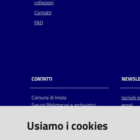
collezioni
Contatti
FAQ
CONTATTI
NEWSLE
Comune di Imola
Iscriviti
Servizi Bibliotecari e archivistici
email
Via Emilia 80, 40026 Imola (Bo),
Italia
Usiamo i cookies
centralino: tel 0542.6026.36 fax
0542.602602