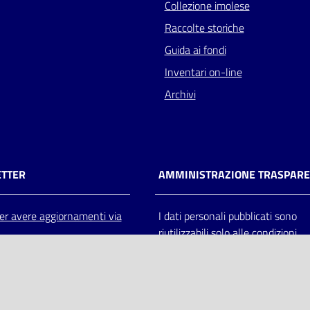
Collezione imolese
Raccolte storiche
Guida ai fondi
Inventari on-line
Archivi
TTER
AMMINISTRAZIONE TRASPAR
 per avere aggiornamenti via
I dati personali pubblicati sono
riutilizzabili solo alle condizioni
previste dalla direttiva comunitar
2003/98/CE e dal d.lgs. 36/200