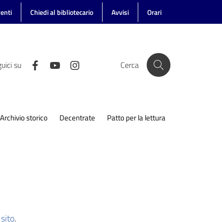
enti
Chiedi al bibliotecario
Avvisi
Orari
uici su
Cerca
Archivio storico
Decentrate
Patto per la lettura
sito
.