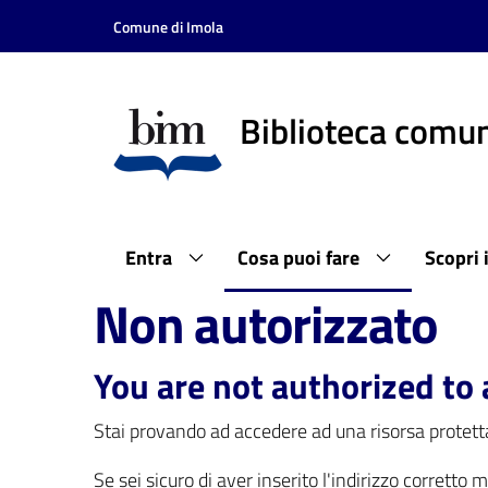
Vai al contenuto
Vai alla navigazione
Vai al footer
Comune di Imola
Biblioteca comun
Entra
Cosa puoi fare
Scopri 
Non autorizzato
You are not authorized to 
Stai provando ad accedere ad una risorsa protetta
Se sei sicuro di aver inserito l'indirizzo corretto