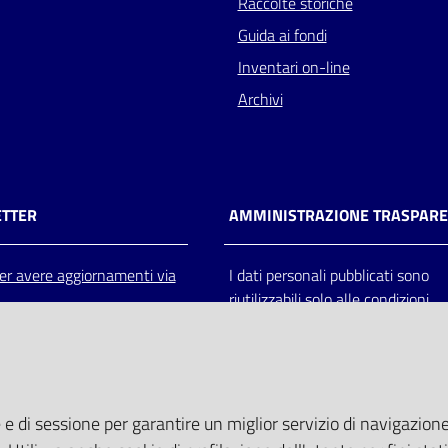
Raccolte storiche
Guida ai fondi
Inventari on-line
Archivi
TTER
AMMINISTRAZIONE TRASPAR
 per avere aggiornamenti via
I dati personali pubblicati sono
riutilizzabili solo alle condizioni
previste dalla direttiva comunitar
2003/98/CE e dal d.lgs. 36/200
 e di sessione per garantire un miglior servizio di navigazione 