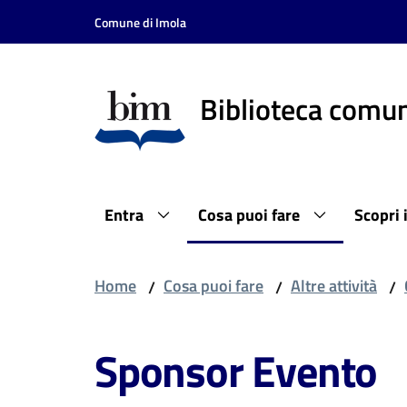
Vai al contenuto
Vai alla navigazione
Vai al footer
Comune di Imola
Biblioteca comun
Entra
Cosa puoi fare
Scopri 
Home
Cosa puoi fare
Altre attività
/
/
/
Sponsor Evento