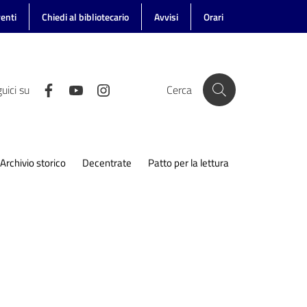
enti
Chiedi al bibliotecario
Avvisi
Orari
uici su
Cerca
Archivio storico
Decentrate
Patto per la lettura