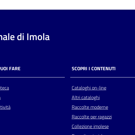
ale di Imola
PUOI FARE
SCOPRI I CONTENUTI
oteca
Cataloghi on-line
a
Altri cataloghi
tività
Raccolte moderne
Raccolte per ragazzi
Collezione imolese