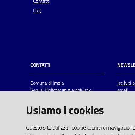
Contatti
FAQ
CONTATTI
NEWSLE
Comune di Imola
Iscriviti
Servizi Bibliotecari e archivistici
email
Via Emilia 80, 40026 Imola (Bo),
Italia
Usiamo i cookies
centralino: tel 0542.6026.36 fax
0542.602602
bim@comune.imola.bo.it
Questo sito utilizza i cookie tecnici di navigazione
PEC