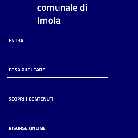
i
comunale di
contenuti
Imola
Risorse
ENTRA
online
COSA PUOI FARE
Casa
Piani
SCOPRI I CONTENUTI
Archivio
storico
RISORSE ONLINE
Decentrate