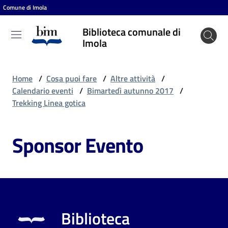
Comune di Imola
Vai al contenuto
Vai alla navigazione
Vai al footer
Biblioteca comunale di
Biblioteca
Imola
comunale
di Imola
Home
/
Cosa puoi fare
/
Altre attività
/
Calendario eventi
/
Bimartedì autunno 2017
/
Trekking Linea gotica
Entra
Sponsor Evento
Cosa
puoi
fare
Biblioteca
Scopri