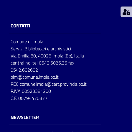
Patto
per
CONTATTI
la
lettura
Comune di Imola
Servizi Bibliotecari e archivistici
Via Emilia 80, 40026 Imola (Bo), Italia
Seguici
centralino: tel 0542.6026.36 fax
su
0542.602602
bim@comune.imola.bo.it
PEC
comune.imola@cert.provincia.bo.it
P.IVA 00523381200
C.F. 00794470377
NEWSLETTER