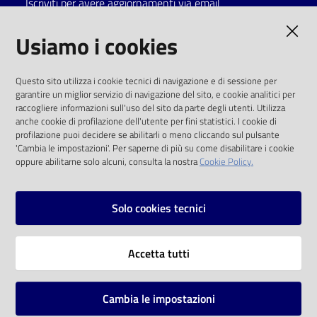
Iscriviti per avere aggiornamenti via email
Catalogo
AMMINISTRAZIONE TRASPARENTE
Usiamo i cookies
on line
I dati personali pubblicati sono riutilizzabili
Eventi
Questo sito utilizza i cookie tecnici di navigazione e di sessione per
solo alle condizioni previste dalla direttiva
garantire un miglior servizio di navigazione del sito, e cookie analitici per
comunitaria 2003/98/CE e dal d.lgs. 36/2006
raccogliere informazioni sull'uso del sito da parte degli utenti. Utilizza
Chiedi al
anche cookie di profilazione dell'utente per fini statistici. I cookie di
bibliotecario
SOCIAL
profilazione puoi decidere se abilitarli o meno cliccando sul pulsante
'Cambia le impostazioni'. Per saperne di più su come disabilitare i cookie
oppure abilitarne solo alcuni, consulta la nostra
Cookie Policy.
Avvisi
Facebook
Youtube
Instagram
Orari
Solo cookies tecnici
Vai alla pagina
Accetta tutti
Privacy
Note legali
Cambia le impostazioni