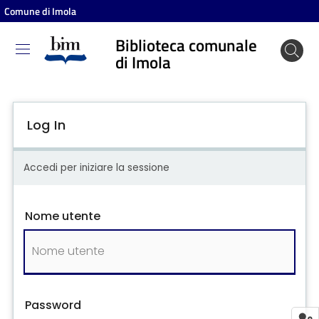
Comune di Imola
Biblioteca comunale
Biblioteca
di Imola
comunale
di Imola
Log In
Entra
Accedi per iniziare la sessione
Cosa
Nome utente
puoi
fare
Scopri
i
Password
contenuti