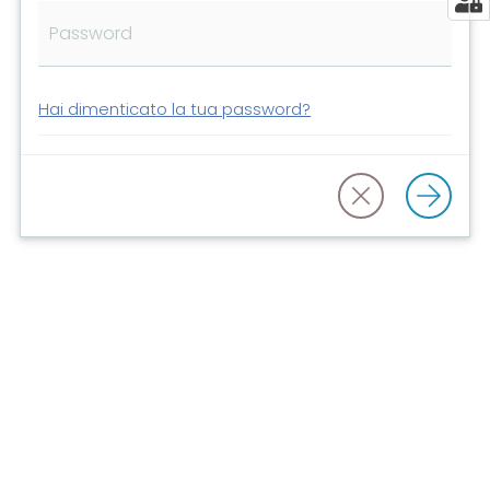
Risorse
online
Hai dimenticato la tua password?
Casa
Piani
Archivio
storico
Decentrate
Patto
per