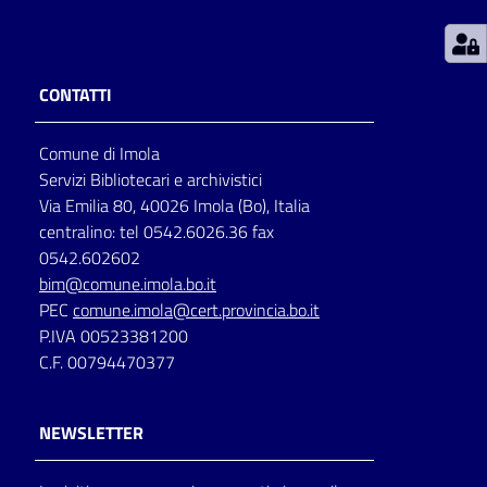
Patto
per
CONTATTI
la
lettura
Comune di Imola
Servizi Bibliotecari e archivistici
Via Emilia 80, 40026 Imola (Bo), Italia
Seguici
centralino: tel 0542.6026.36 fax
su
0542.602602
bim@comune.imola.bo.it
PEC
comune.imola@cert.provincia.bo.it
P.IVA 00523381200
C.F. 00794470377
NEWSLETTER