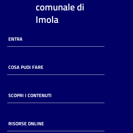
i
comunale di
contenuti
Imola
Risorse
ENTRA
online
COSA PUOI FARE
Casa
Piani
SCOPRI I CONTENUTI
Archivio
storico
RISORSE ONLINE
Decentrate