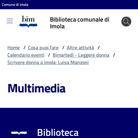
Comune di Imola
Vai al contenuto
Vai alla navigazione
Vai al footer
Biblioteca comunale di
Biblioteca
Imola
comunale
di Imola
Home
/
Cosa puoi fare
/
Altre attività
/
Calendario eventi
/
Bimartedì - Leggere donna
/
Scrivere donna a Imola: Luisa Manzoni
Entra
Multimedia
Cosa
puoi
fare
Biblioteca
Scopri