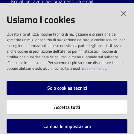
Iscriviti per avere aggiornamenti via email
Catalogo
AMMINISTRAZIONE TRASPARENTE
Usiamo i cookies
on line
I dati personali pubblicati sono riutilizzabili
Eventi
Questo sito utilizza i cookie tecnici di navigazione e di sessione per
solo alle condizioni previste dalla direttiva
garantire un miglior servizio di navigazione del sito, e cookie analitici per
comunitaria 2003/98/CE e dal d.lgs. 36/2006
raccogliere informazioni sull'uso del sito da parte degli utenti. Utilizza
Chiedi al
anche cookie di profilazione dell'utente per fini statistici. I cookie di
bibliotecario
SOCIAL
profilazione puoi decidere se abilitarli o meno cliccando sul pulsante
'Cambia le impostazioni'. Per saperne di più su come disabilitare i cookie
oppure abilitarne solo alcuni, consulta la nostra
Cookie Policy.
Avvisi
Facebook
Youtube
Instagram
Orari
Solo cookies tecnici
Vai alla pagina
Accetta tutti
Privacy
Note legali
Cambia le impostazioni