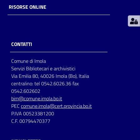
RISORSE ONLINE
Patto
per
la
lettura
CONTATTI
Comune di Imola
Seguici
Servizi Bibliotecari e archivistici
su
Via Emilia 80, 40026 Imola (Bo), Italia
centralino: tel 0542.6026.36 fax
0542.602602
bim@comune.imola.bo.it
PEC
comune.imola@cert.provincia.bo.it
P.IVA 00523381200
C.F. 00794470377