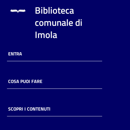
i
Biblioteca
contenuti
comunale di
Imola
Risorse
online
ENTRA
COSA PUOI FARE
Casa
Piani
Archivio
SCOPRI I CONTENUTI
storico
Decentrate