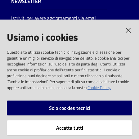
NEWSLETTER
Catalogo
Iscriviti per avere aggiornamenti via email
on line
AMMINISTRAZIONE TRASPARENTE
Usiamo i cookies
Eventi
I dati personali pubblicati sono riutilizzabili
Chiedi al
Questo sito utilizza i cookie tecnici di navigazione e di sessione per
solo alle condizioni previste dalla direttiva
bibliotecario
garantire un miglior servizio di navigazione del sito, e cookie analitici per
comunitaria 2003/98/CE e dal d.lgs. 36/2006
raccogliere informazioni sull'uso del sito da parte degli utenti. Utilizza
anche cookie di profilazione dell'utente per fini statistici. I cookie di
Avvisi
SOCIAL
profilazione puoi decidere se abilitarli o meno cliccando sul pulsante
'Cambia le impostazioni'. Per saperne di più su come disabilitare i cookie
oppure abilitarne solo alcuni, consulta la nostra
Cookie Policy.
Orari
Facebook
Youtube
Instagram
Solo cookies tecnici
Vai alla pagina
Accetta tutti
Privacy