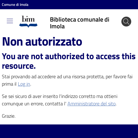
Comune di Imola
Vai al contenuto
Vai alla navigazione
Vai al footer
Biblioteca comunale di
Biblioteca
Imola
comunale
Non autorizzato
di Imola
You are not authorized to access this
resource.
Entra
Stai provando ad accedere ad una risorsa protetta, per favore fai
prima il
Log in
.
Cosa
Se sei sicuro di aver inserito l'indirizzo corretto ma ottieni
puoi
comunque un errore, contatta l'
Amministratore del sito
.
fare
Grazie.
Scopri