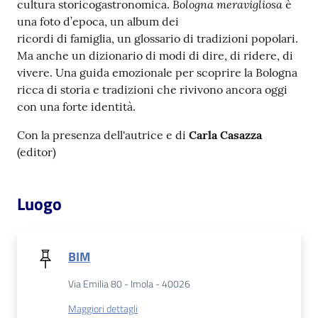
Bologna meravigliosa
cultura storicogastronomica.
è
una foto d’epoca, un album dei
Patto
ricordi di famiglia, un glossario di tradizioni popolari.
per
Ma anche un dizionario di modi di dire, di ridere, di
la
vivere. Una guida emozionale per scoprire la Bologna
lettura
ricca di storia e tradizioni che rivivono ancora oggi
con una forte identità.
Con la presenza dell'autrice e di
Carla Casazza
Seguici
(editor)
su
Luogo
BIM
Via Emilia 80 - Imola - 40026
Maggiori dettagli