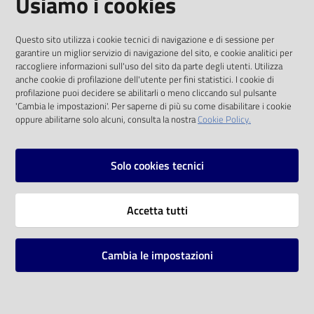
Usiamo i cookies
I dati personali pubblicati sono riutilizzabili
Questo sito utilizza i cookie tecnici di navigazione e di sessione per
solo alle condizioni previste dalla direttiva
garantire un miglior servizio di navigazione del sito, e cookie analitici per
comunitaria 2003/98/CE e dal d.lgs. 36/2006
raccogliere informazioni sull'uso del sito da parte degli utenti. Utilizza
anche cookie di profilazione dell'utente per fini statistici. I cookie di
SOCIAL
profilazione puoi decidere se abilitarli o meno cliccando sul pulsante
'Cambia le impostazioni'. Per saperne di più su come disabilitare i cookie
oppure abilitarne solo alcuni, consulta la nostra
Cookie Policy.
Facebook
Youtube
Instagram
Solo cookies tecnici
Vai alla pagina
Accetta tutti
Privacy
Note legali
Cambia le impostazioni
Mappa del sito
Impostazioni cookie