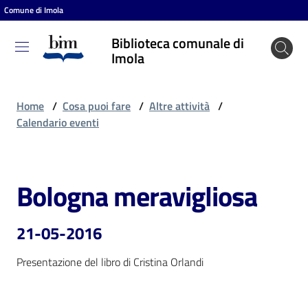
Comune di Imola
Vai al contenuto
Vai alla navigazione
Vai al footer
Biblioteca comunale di
Biblioteca
Imola
comunale
di Imola
Home
/
Cosa puoi fare
/
Altre attività
/
Calendario eventi
Entra
Bologna meravigliosa
Salta al contenuto
Cosa
puoi
21-05-2016
fare
Presentazione del libro di Cristina Orlandi
Scopri