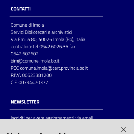
CONTATTI
Comune di Imola
Servizi Bibliotecari e archivistici
Via Emilia 80, 40026 Imola (Bo), Italia
centralino: tel 0542.6026.36 fax
0542.602602
bim@comune.imola.bo.it
PEC
comune.imola@cert.provincia.bo.it
P.IVA 00523381200
C.F. 00794470377
NEWSLETTER
Iscriviti per avere aggiornamenti via email
AMMINISTRAZIONE TRASPARENTE