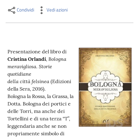
i
contenuti
Condividi
Vedi azioni
Risorse
online
Presentazione del libro di
Bologna
Cristina Orlandi
,
meravigliosa. Storie
quotidiane
della città felsinea
(Edizioni
della Sera, 2016).
Casa
Bologna la Rossa, la Grassa, la
Piani
Dotta. Bologna dei portici e
delle Torri, ma anche dei
Archivio
Tortellini e di una terza “T”,
storico
leggendaria anche se non
propriamente simbolo di
Decentrate