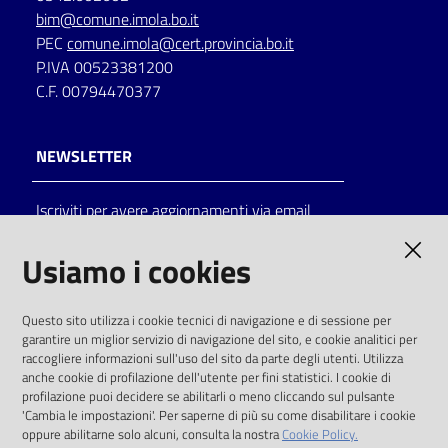
bim@comune.imola.bo.it
PEC
comune.imola@cert.provincia.bo.it
P.IVA 00523381200
C.F. 00794470377
NEWSLETTER
Iscriviti per avere aggiornamenti via email
AMMINISTRAZIONE TRASPARENTE
Usiamo i cookies
I dati personali pubblicati sono riutilizzabili
Questo sito utilizza i cookie tecnici di navigazione e di sessione per
solo alle condizioni previste dalla direttiva
garantire un miglior servizio di navigazione del sito, e cookie analitici per
comunitaria 2003/98/CE e dal d.lgs. 36/2006
raccogliere informazioni sull'uso del sito da parte degli utenti. Utilizza
anche cookie di profilazione dell'utente per fini statistici. I cookie di
SOCIAL
profilazione puoi decidere se abilitarli o meno cliccando sul pulsante
'Cambia le impostazioni'. Per saperne di più su come disabilitare i cookie
oppure abilitarne solo alcuni, consulta la nostra
Cookie Policy.