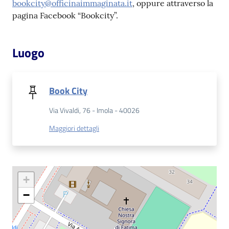
bookcity@officinaimmaginata.it
, oppure attraverso la
pagina Facebook “Bookcity”.
Patto
per
Luogo
la
lettura
Book City
Seguici
Via Vivaldi, 76 - Imola - 40026
su
Maggiori dettagli
+
−