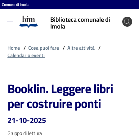
Comune di Imola
Vai al contenuto
Vai alla navigazione
Vai al footer
Biblioteca comunale di
Biblioteca
Imola
comunale
di Imola
Home
/
Cosa puoi fare
/
Altre attività
/
Calendario eventi
Entra
Booklin. Leggere libri
Salta al contenuto
Cosa
per costruire ponti
puoi
fare
21-10-2025
Gruppo di lettura
Scopri