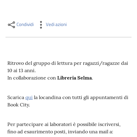
i
contenuti
Condividi
Vedi azioni
Risorse
online
Ritrovo del gruppo di lettura per ragazzi/ragazze dai
10 ai 13 anni.
In collaborazione con
Libreria Selma
.
Casa
Piani
Scarica
qui
la locandina con tutti gli appuntamenti di
Book City.
Archivio
storico
Per partecipare ai laboratori è possibile iscriversi,
fino ad esaurimento posti, inviando una mail a:
Decentrate