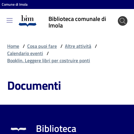
Comune di Imola
Vai al contenuto
Vai alla navigazione
Vai al footer
Biblioteca comunale di
Biblioteca
Imola
comunale
di Imola
Home
/
Cosa puoi fare
/
Altre attività
/
Calendario eventi
/
Booklin. Leggere libri per costruire ponti
Entra
Documenti
Cosa
puoi
fare
Biblioteca
Scopri