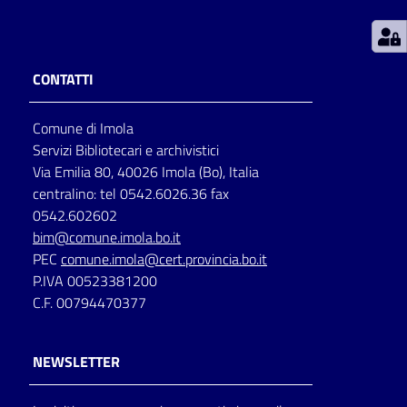
Patto
per
CONTATTI
la
lettura
Comune di Imola
Servizi Bibliotecari e archivistici
Via Emilia 80, 40026 Imola (Bo), Italia
Seguici
centralino: tel 0542.6026.36 fax
su
0542.602602
bim@comune.imola.bo.it
PEC
comune.imola@cert.provincia.bo.it
P.IVA 00523381200
C.F. 00794470377
NEWSLETTER