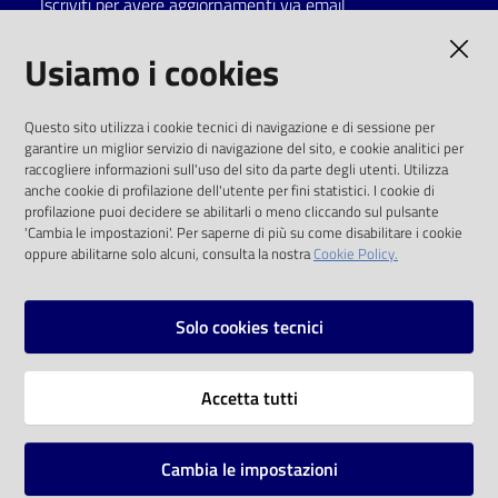
Iscriviti per avere aggiornamenti via email
Catalogo
AMMINISTRAZIONE TRASPARENTE
Usiamo i cookies
on line
I dati personali pubblicati sono riutilizzabili
Eventi
Questo sito utilizza i cookie tecnici di navigazione e di sessione per
solo alle condizioni previste dalla direttiva
garantire un miglior servizio di navigazione del sito, e cookie analitici per
comunitaria 2003/98/CE e dal d.lgs. 36/2006
raccogliere informazioni sull'uso del sito da parte degli utenti. Utilizza
Chiedi al
anche cookie di profilazione dell'utente per fini statistici. I cookie di
bibliotecario
SOCIAL
profilazione puoi decidere se abilitarli o meno cliccando sul pulsante
'Cambia le impostazioni'. Per saperne di più su come disabilitare i cookie
oppure abilitarne solo alcuni, consulta la nostra
Cookie Policy.
Avvisi
Facebook
Youtube
Instagram
Orari
Solo cookies tecnici
Vai alla pagina
Accetta tutti
Privacy
Note legali
Cambia le impostazioni