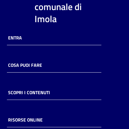
i
comunale di
contenuti
Imola
Risorse
ENTRA
online
COSA PUOI FARE
Casa
Piani
SCOPRI I CONTENUTI
Archivio
storico
RISORSE ONLINE
Decentrate