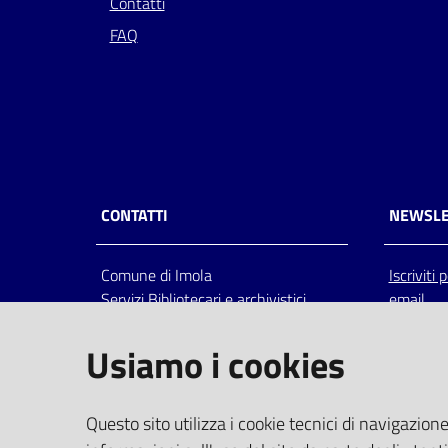
Contatti
FAQ
CONTATTI
NEWSLE
Comune di Imola
Iscriviti
Servizi Bibliotecari e archivistici
email
Via Emilia 80, 40026 Imola (Bo),
Italia
Usiamo i cookies
centralino: tel 0542.6026.36 fax
0542.602602
bim@comune.imola.bo.it
Questo sito utilizza i cookie tecnici di navigazione
PEC