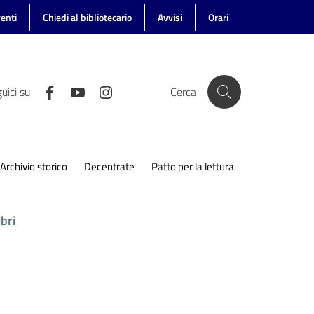
enti
Chiedi al bibliotecario
Avvisi
Orari
uici su
Cerca
Archivio storico
Decentrate
Patto per la lettura
bri