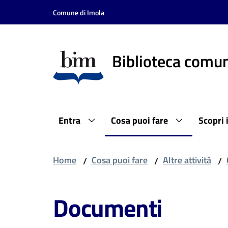
Vai al contenuto
Vai alla navigazione
Vai al footer
Comune di Imola
Biblioteca comun
Entra
Cosa puoi fare
Scopri 
Home
Cosa puoi fare
Altre attività
/
/
/
Documenti