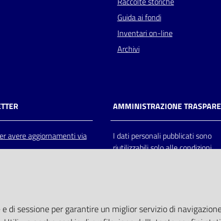
Raccolte storiche
Guida ai fondi
Inventari on-line
Archivi
TTER
AMMINISTRAZIONE TRASPAR
 per avere aggiornamenti via
I dati personali pubblicati sono
riutilizzabili solo alle condizioni
previste dalla direttiva comunitar
2003/98/CE e dal d.lgs. 36/200
 e di sessione per garantire un miglior servizio di navigazione 