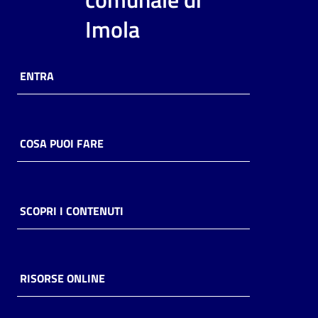
i
Imola
contenuti
ENTRA
Risorse
online
COSA PUOI FARE
Casa
SCOPRI I CONTENUTI
Piani
Archivio
storico
RISORSE ONLINE
Decentrate