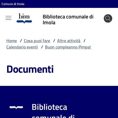
Comune di Imola
Vai al contenuto
Vai alla navigazione
Vai al footer
Biblioteca comunale di
Biblioteca
Imola
comunale
di Imola
Home
/
Cosa puoi fare
/
Altre attività
/
Calendario eventi
/
Buon compleanno Pimpa!
Entra
Documenti
Cosa
puoi
fare
Biblioteca
Scopri
comunale di