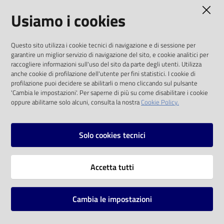
AMMINISTRAZIONE TRASPARENTE
Usiamo i cookies
Catalogo
on line
I dati personali pubblicati sono riutilizzabili
Questo sito utilizza i cookie tecnici di navigazione e di sessione per
solo alle condizioni previste dalla direttiva
Eventi
garantire un miglior servizio di navigazione del sito, e cookie analitici per
comunitaria 2003/98/CE e dal d.lgs. 36/2006
raccogliere informazioni sull'uso del sito da parte degli utenti. Utilizza
anche cookie di profilazione dell'utente per fini statistici. I cookie di
Chiedi al
SOCIAL
profilazione puoi decidere se abilitarli o meno cliccando sul pulsante
bibliotecario
'Cambia le impostazioni'. Per saperne di più su come disabilitare i cookie
oppure abilitarne solo alcuni, consulta la nostra
Cookie Policy.
Facebook
Youtube
Instagram
Avvisi
Solo cookies tecnici
Orari
Vai alla pagina
Accetta tutti
Privacy
Note legali
Cambia le impostazioni
Mappa del sito