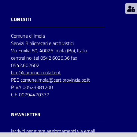
Patto
CONTATTI
per
la
Comune di Imola
lettura
Servizi Bibliotecari e archivistici
Via Emilia 80, 40026 Imola (Bo), Italia
centralino: tel 0542.6026.36 fax
Seguici
0542.602602
su
bim@comune.imola.bo.it
PEC
comune.imola@cert.provincia.bo.it
P.IVA 00523381200
C.F. 00794470377
NEWSLETTER
Iscriviti per avere aggiornamenti via email