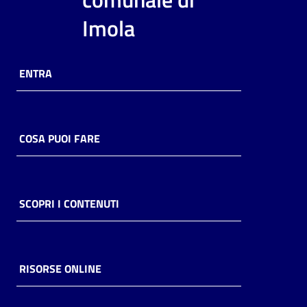
i
Imola
contenuti
ENTRA
Risorse
online
COSA PUOI FARE
Casa
SCOPRI I CONTENUTI
Piani
Archivio
storico
RISORSE ONLINE
Decentrate