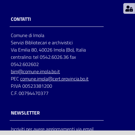
Patto
CONTATTI
per
la
Comune di Imola
lettura
Servizi Bibliotecari e archivistici
Via Emilia 80, 40026 Imola (Bo), Italia
centralino: tel 0542.6026.36 fax
Seguici
0542.602602
su
bim@comune.imola.bo.it
PEC
comune.imola@cert.provincia.bo.it
P.IVA 00523381200
C.F. 00794470377
NEWSLETTER
Iscriviti per avere aggiornamenti via email