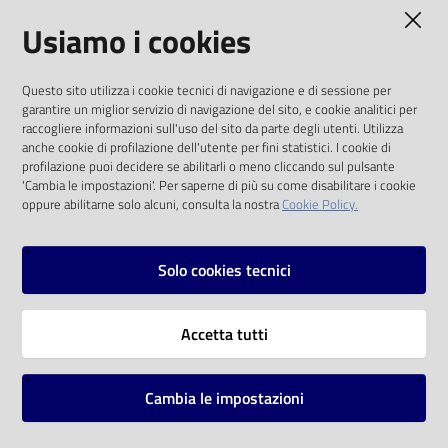
AMMINISTRAZIONE TRASPARENTE
Usiamo i cookies
Catalogo
on line
I dati personali pubblicati sono riutilizzabili
Questo sito utilizza i cookie tecnici di navigazione e di sessione per
solo alle condizioni previste dalla direttiva
Eventi
garantire un miglior servizio di navigazione del sito, e cookie analitici per
comunitaria 2003/98/CE e dal d.lgs. 36/2006
raccogliere informazioni sull'uso del sito da parte degli utenti. Utilizza
anche cookie di profilazione dell'utente per fini statistici. I cookie di
Chiedi al
SOCIAL
profilazione puoi decidere se abilitarli o meno cliccando sul pulsante
bibliotecario
'Cambia le impostazioni'. Per saperne di più su come disabilitare i cookie
oppure abilitarne solo alcuni, consulta la nostra
Cookie Policy.
Facebook
Youtube
Instagram
Avvisi
Solo cookies tecnici
Orari
Vai alla pagina
Accetta tutti
Privacy
Note legali
Cambia le impostazioni
Mappa del sito