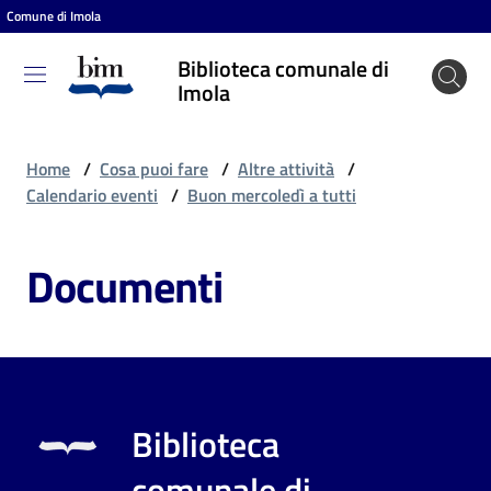
Comune di Imola
Vai al contenuto
Vai alla navigazione
Vai al footer
Biblioteca comunale di
Biblioteca
Imola
comunale
di Imola
Home
/
Cosa puoi fare
/
Altre attività
/
Calendario eventi
/
Buon mercoledì a tutti
Entra
Documenti
Cosa
puoi
fare
Biblioteca
Scopri
comunale di