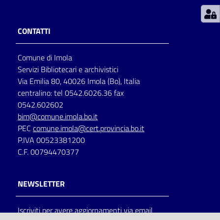
Patto
CONTATTI
per
la
Comune di Imola
lettura
Servizi Bibliotecari e archivistici
Via Emilia 80, 40026 Imola (Bo), Italia
centralino: tel 0542.6026.36 fax
Seguici
0542.602602
su
bim@comune.imola.bo.it
PEC
comune.imola@cert.provincia.bo.it
P.IVA 00523381200
C.F. 00794470377
NEWSLETTER
Iscriviti per avere aggiornamenti via email