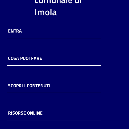
i
Imola
contenuti
ENTRA
Risorse
online
COSA PUOI FARE
Casa
SCOPRI I CONTENUTI
Piani
Archivio
storico
RISORSE ONLINE
Decentrate