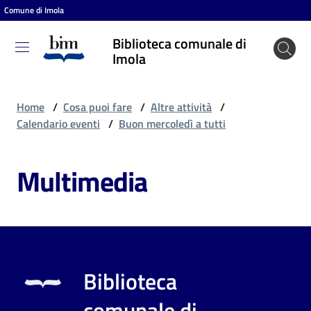
Comune di Imola
Vai al contenuto
Vai alla navigazione
Vai al footer
Biblioteca comunale di
Biblioteca
Imola
comunale
di Imola
Home
/
Cosa puoi fare
/
Altre attività
/
Calendario eventi
/
Buon mercoledì a tutti
Entra
Multimedia
Cosa
puoi
fare
Biblioteca
Scopri
comunale di