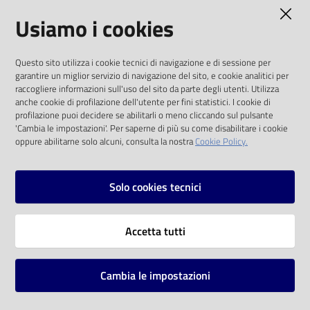
AMMINISTRAZIONE TRASPARENTE
Usiamo i cookies
Catalogo
on line
I dati personali pubblicati sono riutilizzabili
Questo sito utilizza i cookie tecnici di navigazione e di sessione per
solo alle condizioni previste dalla direttiva
Eventi
garantire un miglior servizio di navigazione del sito, e cookie analitici per
comunitaria 2003/98/CE e dal d.lgs. 36/2006
raccogliere informazioni sull'uso del sito da parte degli utenti. Utilizza
anche cookie di profilazione dell'utente per fini statistici. I cookie di
Chiedi al
SOCIAL
profilazione puoi decidere se abilitarli o meno cliccando sul pulsante
bibliotecario
'Cambia le impostazioni'. Per saperne di più su come disabilitare i cookie
oppure abilitarne solo alcuni, consulta la nostra
Cookie Policy.
Facebook
Youtube
Instagram
Avvisi
Solo cookies tecnici
Orari
Vai alla pagina
Accetta tutti
Privacy
Note legali
Cambia le impostazioni
Mappa del sito