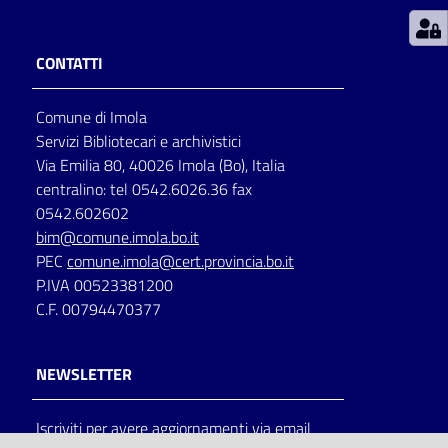
Patto
CONTATTI
per
la
Comune di Imola
lettura
Servizi Bibliotecari e archivistici
Via Emilia 80, 40026 Imola (Bo), Italia
centralino: tel 0542.6026.36 fax
Seguici
0542.602602
su
bim@comune.imola.bo.it
PEC
comune.imola@cert.provincia.bo.it
P.IVA 00523381200
C.F. 00794470377
NEWSLETTER
Iscriviti per avere aggiornamenti via email