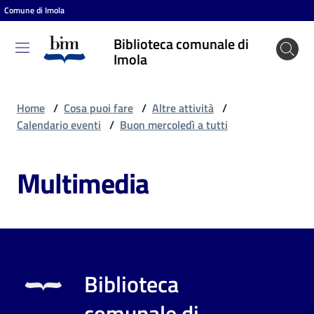
Comune di Imola
Vai al contenuto
Vai alla navigazione
Vai al footer
Biblioteca comunale di
Biblioteca
Imola
comunale
di Imola
Home
/
Cosa puoi fare
/
Altre attività
/
Calendario eventi
/
Buon mercoledì a tutti
Entra
Multimedia
Cosa
puoi
fare
Biblioteca
Scopri
comunale di