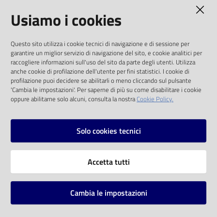
AMMINISTRAZIONE TRASPARENTE
Usiamo i cookies
Catalogo
on line
I dati personali pubblicati sono riutilizzabili
Questo sito utilizza i cookie tecnici di navigazione e di sessione per
solo alle condizioni previste dalla direttiva
Eventi
garantire un miglior servizio di navigazione del sito, e cookie analitici per
comunitaria 2003/98/CE e dal d.lgs. 36/2006
raccogliere informazioni sull'uso del sito da parte degli utenti. Utilizza
anche cookie di profilazione dell'utente per fini statistici. I cookie di
Chiedi al
SOCIAL
profilazione puoi decidere se abilitarli o meno cliccando sul pulsante
bibliotecario
'Cambia le impostazioni'. Per saperne di più su come disabilitare i cookie
oppure abilitarne solo alcuni, consulta la nostra
Cookie Policy.
Facebook
Youtube
Instagram
Avvisi
Solo cookies tecnici
Orari
Vai alla pagina
Accetta tutti
Privacy
Note legali
Cambia le impostazioni
Mappa del sito