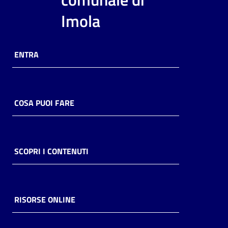
i
Imola
contenuti
ENTRA
Risorse
online
COSA PUOI FARE
Casa
SCOPRI I CONTENUTI
Piani
Archivio
storico
RISORSE ONLINE
Decentrate