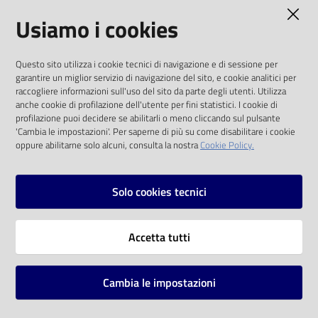
AMMINISTRAZIONE TRASPARENTE
Usiamo i cookies
Catalogo
on line
I dati personali pubblicati sono riutilizzabili
Questo sito utilizza i cookie tecnici di navigazione e di sessione per
solo alle condizioni previste dalla direttiva
Eventi
garantire un miglior servizio di navigazione del sito, e cookie analitici per
comunitaria 2003/98/CE e dal d.lgs. 36/2006
raccogliere informazioni sull'uso del sito da parte degli utenti. Utilizza
anche cookie di profilazione dell'utente per fini statistici. I cookie di
Chiedi al
SOCIAL
profilazione puoi decidere se abilitarli o meno cliccando sul pulsante
bibliotecario
'Cambia le impostazioni'. Per saperne di più su come disabilitare i cookie
oppure abilitarne solo alcuni, consulta la nostra
Cookie Policy.
Facebook
Youtube
Instagram
Avvisi
Solo cookies tecnici
Orari
Vai alla pagina
Accetta tutti
Privacy
Note legali
Cambia le impostazioni
Mappa del sito