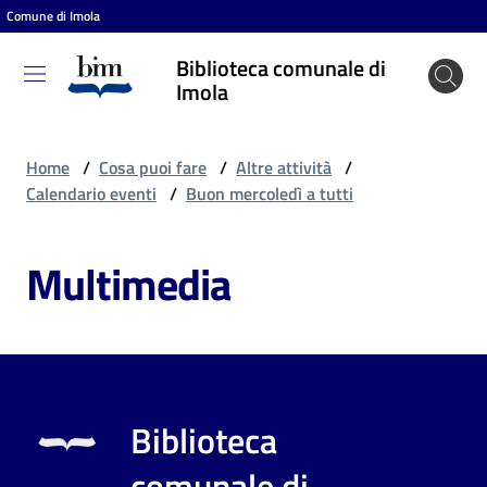
Comune di Imola
Vai al contenuto
Vai alla navigazione
Vai al footer
Biblioteca comunale di
Biblioteca
Imola
comunale
di Imola
Home
/
Cosa puoi fare
/
Altre attività
/
Calendario eventi
/
Buon mercoledì a tutti
Entra
Multimedia
Cosa
puoi
fare
Biblioteca
Scopri
comunale di