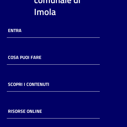
i
Imola
contenuti
ENTRA
Risorse
online
COSA PUOI FARE
Casa
SCOPRI I CONTENUTI
Piani
Archivio
storico
RISORSE ONLINE
Decentrate