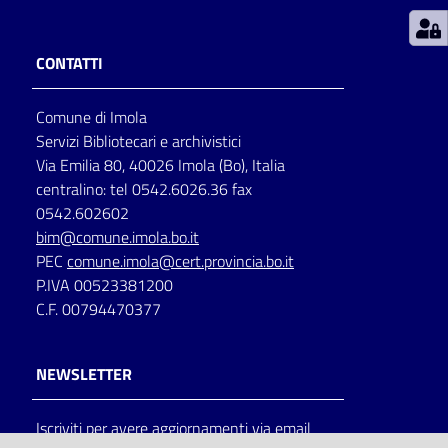
Patto
CONTATTI
per
la
Comune di Imola
lettura
Servizi Bibliotecari e archivistici
Via Emilia 80, 40026 Imola (Bo), Italia
centralino: tel 0542.6026.36 fax
Seguici
0542.602602
su
bim@comune.imola.bo.it
PEC
comune.imola@cert.provincia.bo.it
P.IVA 00523381200
C.F. 00794470377
NEWSLETTER
Iscriviti per avere aggiornamenti via email