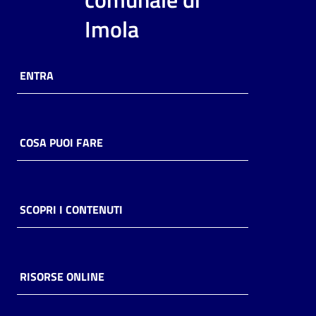
i
Imola
contenuti
ENTRA
Risorse
online
COSA PUOI FARE
Casa
SCOPRI I CONTENUTI
Piani
Archivio
storico
RISORSE ONLINE
Decentrate