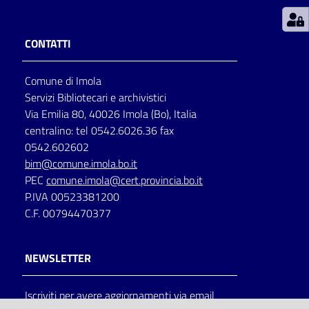
Patto
CONTATTI
per
la
Comune di Imola
lettura
Servizi Bibliotecari e archivistici
Via Emilia 80, 40026 Imola (Bo), Italia
centralino: tel 0542.6026.36 fax
Seguici
0542.602602
su
bim@comune.imola.bo.it
PEC
comune.imola@cert.provincia.bo.it
P.IVA 00523381200
C.F. 00794470377
NEWSLETTER
Iscriviti per avere aggiornamenti via email