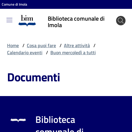
Comune di Imola
Vai al contenuto
Vai alla navigazione
Vai al footer
Biblioteca comunale di
Biblioteca
Imola
comunale
di Imola
Home
/
Cosa puoi fare
/
Altre attività
/
Calendario eventi
/
Buon mercoledì a tutti
Entra
Documenti
Cosa
puoi
fare
Biblioteca
Scopri
comunale di