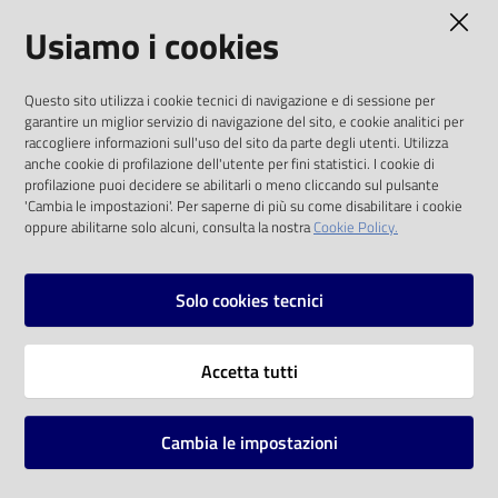
AMMINISTRAZIONE TRASPARENTE
Usiamo i cookies
Catalogo
on line
I dati personali pubblicati sono riutilizzabili
Questo sito utilizza i cookie tecnici di navigazione e di sessione per
solo alle condizioni previste dalla direttiva
Eventi
garantire un miglior servizio di navigazione del sito, e cookie analitici per
comunitaria 2003/98/CE e dal d.lgs. 36/2006
raccogliere informazioni sull'uso del sito da parte degli utenti. Utilizza
anche cookie di profilazione dell'utente per fini statistici. I cookie di
Chiedi al
SOCIAL
profilazione puoi decidere se abilitarli o meno cliccando sul pulsante
bibliotecario
'Cambia le impostazioni'. Per saperne di più su come disabilitare i cookie
oppure abilitarne solo alcuni, consulta la nostra
Cookie Policy.
Facebook
Youtube
Instagram
Avvisi
Solo cookies tecnici
Orari
Vai alla pagina
Accetta tutti
Privacy
Note legali
Cambia le impostazioni
Mappa del sito