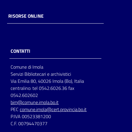
RISORSE ONLINE
CONTATTI
Comune di Imola
Servizi Bibliotecari e archivistici
Via Emilia 80, 40026 Imola (Bo), Italia
centralino: tel 0542.6026.36 fax
0542.602602
bim@comune.imola.bo.it
PEC
comune.imola@cert.provincia.bo.it
P.IVA 00523381200
C.F. 00794470377