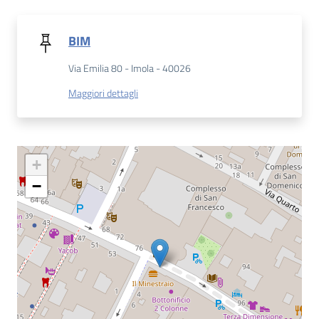
Catalogo
BIM
on line
Via Emilia 80 - Imola - 40026
Eventi
Maggiori dettagli
Chiedi al
bibliotecario
+
Avvisi
−
Orari