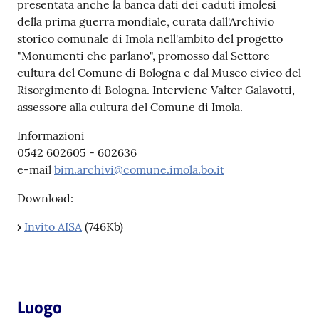
presentata anche la banca dati dei caduti imolesi
della prima guerra mondiale, curata dall'Archivio
Patto
storico comunale di Imola nell'ambito del progetto
per
"Monumenti che parlano", promosso dal Settore
la
cultura del Comune di Bologna e dal Museo civico del
lettura
Risorgimento di Bologna. Interviene Valter Galavotti,
assessore alla cultura del Comune di Imola.
Informazioni
Seguici
0542 602605 - 602636
su
e-mail
bim.archivi@comune.imola.bo.it
Download:
›
Invito AISA
(746Kb)
Luogo