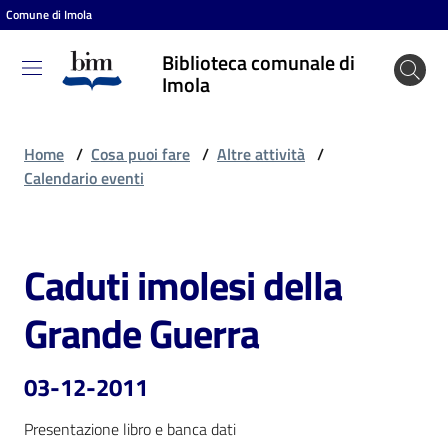
Comune di Imola
Vai al contenuto
Vai alla navigazione
Vai al footer
Biblioteca comunale di
Biblioteca
Imola
comunale
di Imola
Home
/
Cosa puoi fare
/
Altre attività
/
Calendario eventi
Entra
Caduti imolesi della
Salta al contenuto
Cosa
Grande Guerra
puoi
fare
03-12-2011
Presentazione libro e banca dati
Scopri