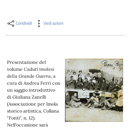
i
contenuti
Condividi
Vedi azioni
Risorse
online
Presentazione del
Caduti imolesi
volume
della Grande Guerra
, a
cura di Andrea Ferri con
Casa
un saggio introduttivo
Piani
di Giuliana Zanelli
(Associazione per Imola
Archivio
storico artistica, Collana
storico
"Fonti", n. 12).
Nell'occasione sarà
Decentrate