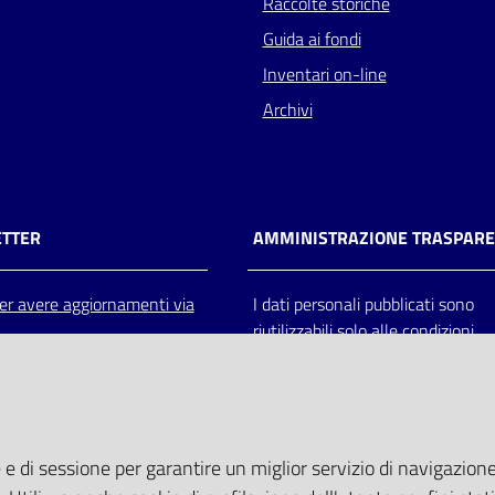
Raccolte storiche
Guida ai fondi
Inventari on-line
Archivi
TTER
AMMINISTRAZIONE TRASPAR
 per avere aggiornamenti via
I dati personali pubblicati sono
riutilizzabili solo alle condizioni
previste dalla direttiva comunitar
2003/98/CE e dal d.lgs. 36/200
 e di sessione per garantire un miglior servizio di navigazione 