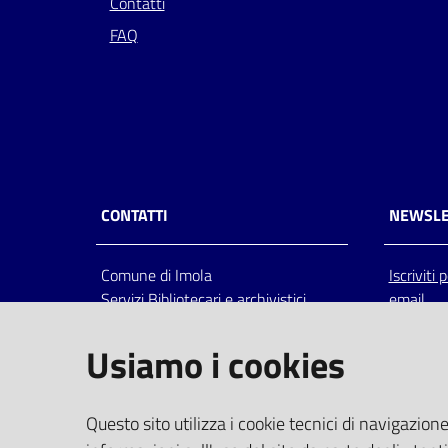
Contatti
FAQ
CONTATTI
NEWSLE
Comune di Imola
Iscriviti
Servizi Bibliotecari e archivistici
email
Via Emilia 80, 40026 Imola (Bo),
Italia
Usiamo i cookies
centralino: tel 0542.6026.36 fax
0542.602602
bim@comune.imola.bo.it
Questo sito utilizza i cookie tecnici di navigazione
PEC