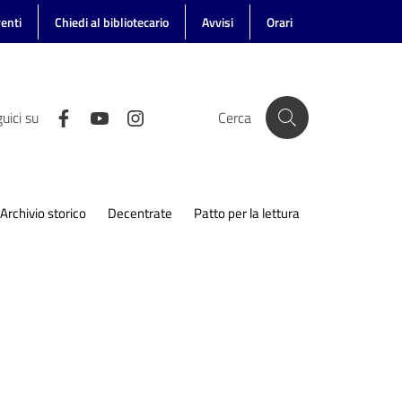
enti
Chiedi al bibliotecario
Avvisi
Orari
uici su
Cerca
Archivio storico
Decentrate
Patto per la lettura