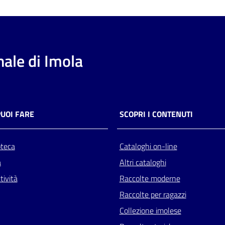
ale di Imola
PUOI FARE
SCOPRI I CONTENUTI
oteca
Cataloghi on-line
a
Altri cataloghi
tività
Raccolte moderne
Raccolte per ragazzi
Collezione imolese