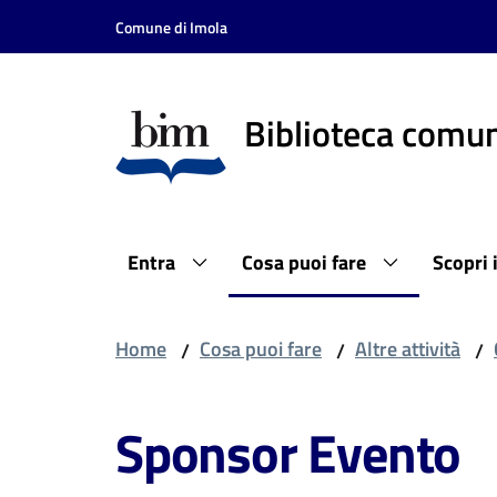
Vai al contenuto
Vai alla navigazione
Vai al footer
Comune di Imola
Biblioteca comun
Entra
Cosa puoi fare
Scopri 
Home
Cosa puoi fare
Altre attività
/
/
/
Sponsor Evento