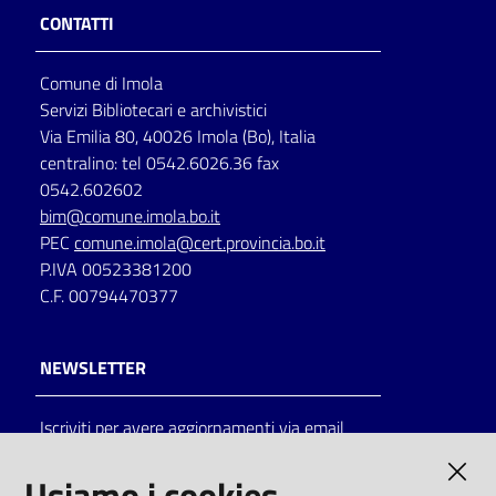
CONTATTI
Comune di Imola
Servizi Bibliotecari e archivistici
Via Emilia 80, 40026 Imola (Bo), Italia
centralino: tel 0542.6026.36 fax
0542.602602
bim@comune.imola.bo.it
PEC
comune.imola@cert.provincia.bo.it
P.IVA 00523381200
C.F. 00794470377
NEWSLETTER
Iscriviti per avere aggiornamenti via email
AMMINISTRAZIONE TRASPARENTE
Usiamo i cookies