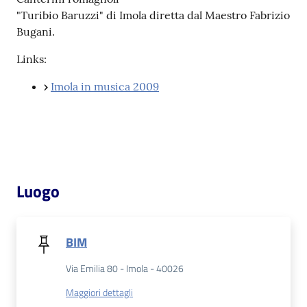
"Turibio Baruzzi" di Imola diretta dal Maestro Fabrizio
Bugani.
Patto
per
Links:
la
lettura
›
Imola in musica 2009
Seguici
su
Luogo
BIM
Via Emilia 80 - Imola - 40026
Maggiori dettagli