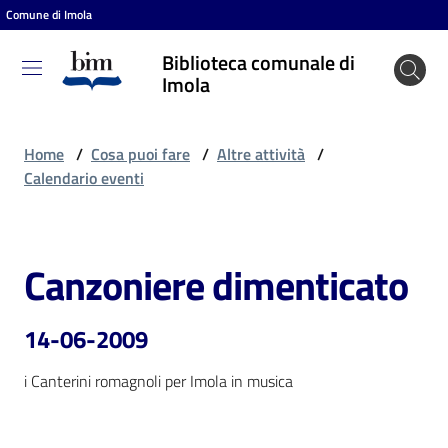
Comune di Imola
Vai al contenuto
Vai alla navigazione
Vai al footer
Biblioteca comunale di
Biblioteca
Imola
comunale
di Imola
Home
/
Cosa puoi fare
/
Altre attività
/
Calendario eventi
Entra
Canzoniere dimenticato
Salta al contenuto
Cosa
puoi
14-06-2009
fare
i Canterini romagnoli per Imola in musica
Scopri