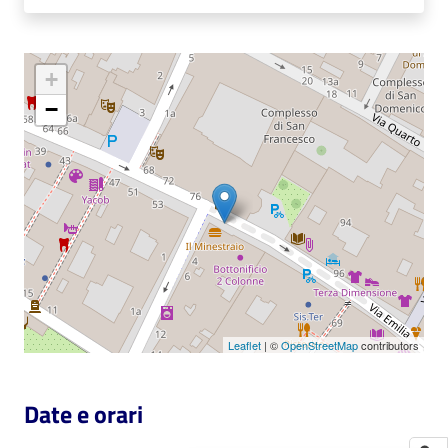
Catalogo
on line
+
−
Eventi
Chiedi al
bibliotecario
Avvisi
Orari
Leaflet
| ©
OpenStreetMap
contributors
Date e orari