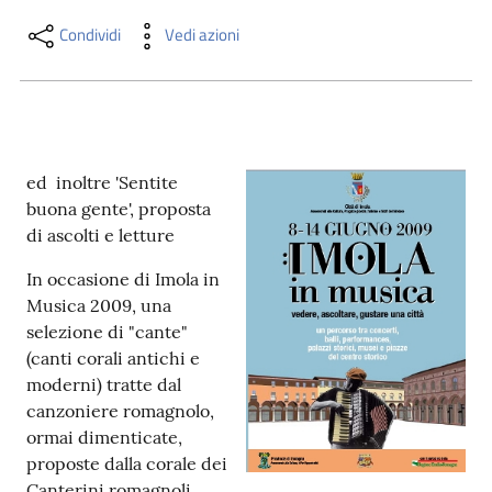
i
contenuti
Condividi
Vedi azioni
Risorse
online
ed inoltre 'Sentite
buona gente', proposta
di ascolti e letture
In occasione di Imola in
Musica 2009, una
Casa
selezione di "cante"
Piani
(canti corali antichi e
moderni) tratte dal
Archivio
canzoniere romagnolo,
storico
ormai dimenticate,
proposte dalla corale dei
Decentrate
Canterini romagnoli