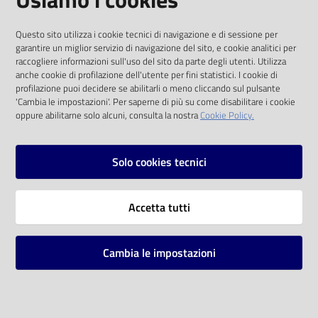
I dati personali pubblicati sono riutilizzabili
Questo sito utilizza i cookie tecnici di navigazione e di sessione per
solo alle condizioni previste dalla direttiva
garantire un miglior servizio di navigazione del sito, e cookie analitici per
comunitaria 2003/98/CE e dal d.lgs. 36/2006
raccogliere informazioni sull'uso del sito da parte degli utenti. Utilizza
anche cookie di profilazione dell'utente per fini statistici. I cookie di
SOCIAL
profilazione puoi decidere se abilitarli o meno cliccando sul pulsante
'Cambia le impostazioni'. Per saperne di più su come disabilitare i cookie
oppure abilitarne solo alcuni, consulta la nostra
Cookie Policy.
Facebook
Youtube
Instagram
Solo cookies tecnici
Vai alla pagina
Accetta tutti
Privacy
Note legali
Cambia le impostazioni
Mappa del sito
Impostazioni cookie