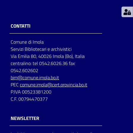
Patto
per
CONTATTI
la
lettura
Comune di Imola
Servizi Bibliotecari e archivistici
Via Emilia 80, 40026 Imola (Bo), Italia
Seguici
centralino: tel 0542.6026.36 fax
su
0542.602602
bim@comune.imola.bo.it
PEC
comune.imola@cert.provincia.bo.it
P.IVA 00523381200
C.F. 00794470377
NEWSLETTER