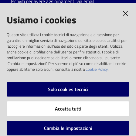
Iscriviti per avere aggiornamenti via email
Catalogo
AMMINISTRAZIONE TRASPARENTE
Usiamo i cookies
on line
I dati personali pubblicati sono riutilizzabili
Eventi
Questo sito utilizza i cookie tecnici di navigazione e di sessione per
solo alle condizioni previste dalla direttiva
garantire un miglior servizio di navigazione del sito, e cookie analitici per
comunitaria 2003/98/CE e dal d.lgs. 36/2006
raccogliere informazioni sull'uso del sito da parte degli utenti. Utilizza
Chiedi al
anche cookie di profilazione dell'utente per fini statistici. I cookie di
bibliotecario
SOCIAL
profilazione puoi decidere se abilitarli o meno cliccando sul pulsante
'Cambia le impostazioni'. Per saperne di più su come disabilitare i cookie
oppure abilitarne solo alcuni, consulta la nostra
Cookie Policy.
Avvisi
Facebook
Youtube
Instagram
Orari
Solo cookies tecnici
Vai alla pagina
Accetta tutti
Privacy
Note legali
Cambia le impostazioni