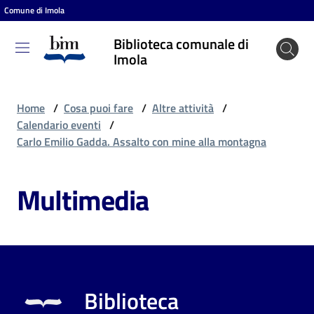
Comune di Imola
Vai al contenuto
Vai alla navigazione
Vai al footer
Biblioteca comunale di
Biblioteca
Imola
comunale
di Imola
Home
/
Cosa puoi fare
/
Altre attività
/
Calendario eventi
/
Carlo Emilio Gadda. Assalto con mine alla montagna
Entra
Multimedia
Cosa
puoi
fare
Biblioteca
Scopri