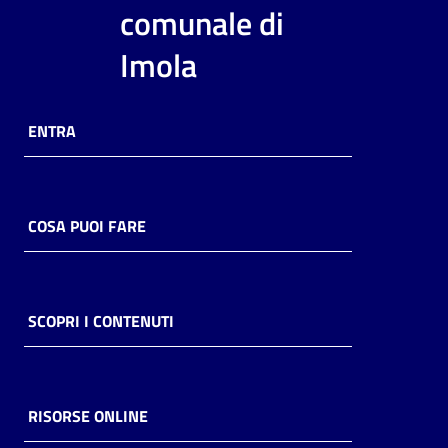
i
comunale di
contenuti
Imola
Risorse
ENTRA
online
COSA PUOI FARE
Casa
Piani
SCOPRI I CONTENUTI
Archivio
storico
RISORSE ONLINE
Decentrate