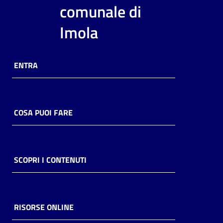
i
comunale di
contenuti
Imola
Risorse
ENTRA
online
COSA PUOI FARE
Casa
Piani
SCOPRI I CONTENUTI
Archivio
storico
RISORSE ONLINE
Decentrate