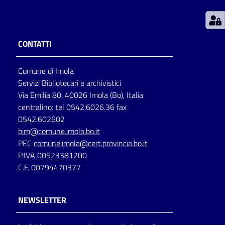
Patto
per
CONTATTI
la
lettura
Comune di Imola
Servizi Bibliotecari e archivistici
Via Emilia 80, 40026 Imola (Bo), Italia
Seguici
centralino: tel 0542.6026.36 fax
su
0542.602602
bim@comune.imola.bo.it
PEC
comune.imola@cert.provincia.bo.it
P.IVA 00523381200
C.F. 00794470377
NEWSLETTER