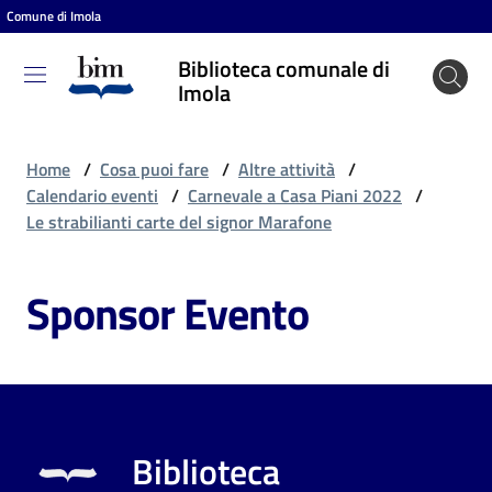
Comune di Imola
Vai al contenuto
Vai alla navigazione
Vai al footer
Biblioteca comunale di
Biblioteca
Imola
comunale
di Imola
Home
/
Cosa puoi fare
/
Altre attività
/
Calendario eventi
/
Carnevale a Casa Piani 2022
/
Le strabilianti carte del signor Marafone
Entra
Sponsor Evento
Cosa
puoi
fare
Biblioteca
Scopri