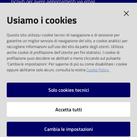
Iscriviti per avere aggiornamenti via email
Catalogo
AMMINISTRAZIONE TRASPARENTE
Usiamo i cookies
on line
I dati personali pubblicati sono riutilizzabili
Eventi
Questo sito utilizza i cookie tecnici di navigazione e di sessione per
solo alle condizioni previste dalla direttiva
garantire un miglior servizio di navigazione del sito, e cookie analitici per
comunitaria 2003/98/CE e dal d.lgs. 36/2006
raccogliere informazioni sull'uso del sito da parte degli utenti. Utilizza
Chiedi al
anche cookie di profilazione dell'utente per fini statistici. I cookie di
bibliotecario
SOCIAL
profilazione puoi decidere se abilitarli o meno cliccando sul pulsante
'Cambia le impostazioni'. Per saperne di più su come disabilitare i cookie
oppure abilitarne solo alcuni, consulta la nostra
Cookie Policy.
Avvisi
Facebook
Youtube
Instagram
Orari
Solo cookies tecnici
Vai alla pagina
Accetta tutti
Privacy
Note legali
Cambia le impostazioni