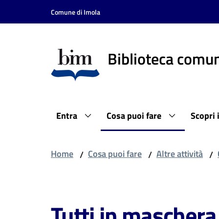
Vai al contenuto
Vai alla navigazione
Vai al footer
Comune di Imola
Biblioteca comun
Entra
Cosa puoi fare
Scopri 
Home
Cosa puoi fare
Altre attività
/
/
/
Salta al contenuto
Tutti in maschera 