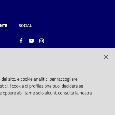
ENTE
SOCIAL
Facebook
Youtube
Instagram
ia
6
del sito, e cookie analitici per raccogliere
stici. I cookie di profilazione puoi decidere se
e oppure abilitarne solo alcuni, consulta la nostra