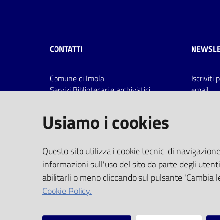
CONTATTI
NEWSLE
Comune di Imola
Iscriviti
Servizi Bibliotecari e archivistici
email
Via Emilia 80, 40026 Imola (Bo),
Italia
Usiamo i cookies
centralino: tel 0542.6026.36 fax
0542.602602
bim@comune.imola.bo.it
Questo sito utilizza i cookie tecnici di navigazione
PEC
informazioni sull'uso del sito da parte degli utenti
comune.imola@cert.provincia.bo.it
abilitarli o meno cliccando sul pulsante 'Cambia le
P.IVA 00523381200
Cookie Policy.
C.F. 00794470377