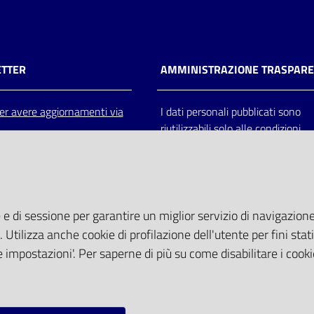
TTER
AMMINISTRAZIONE TRASPAR
 per avere aggiornamenti via
I dati personali pubblicati sono
riutilizzabili solo alle condizioni
previste dalla direttiva comunitar
2003/98/CE e dal d.lgs. 36/200
 e di sessione per garantire un miglior servizio di navigazione 
. Utilizza anche cookie di profilazione dell'utente per fini stati
 impostazioni'. Per saperne di più su come disabilitare i cooki