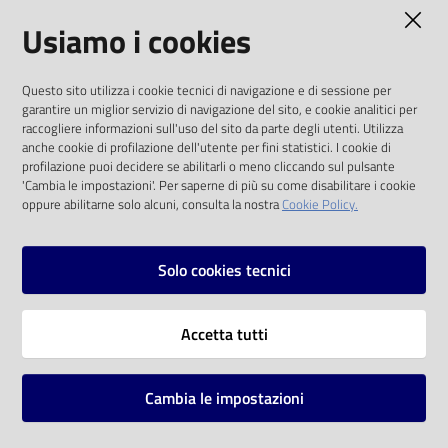
AMMINISTRAZIONE TRASPARENTE
Usiamo i cookies
Catalogo
on line
I dati personali pubblicati sono riutilizzabili
Questo sito utilizza i cookie tecnici di navigazione e di sessione per
solo alle condizioni previste dalla direttiva
Eventi
garantire un miglior servizio di navigazione del sito, e cookie analitici per
comunitaria 2003/98/CE e dal d.lgs. 36/2006
raccogliere informazioni sull'uso del sito da parte degli utenti. Utilizza
anche cookie di profilazione dell'utente per fini statistici. I cookie di
Chiedi al
SOCIAL
profilazione puoi decidere se abilitarli o meno cliccando sul pulsante
bibliotecario
'Cambia le impostazioni'. Per saperne di più su come disabilitare i cookie
oppure abilitarne solo alcuni, consulta la nostra
Cookie Policy.
Facebook
Youtube
Instagram
Avvisi
Solo cookies tecnici
Orari
Vai alla pagina
Accetta tutti
Privacy
Note legali
Cambia le impostazioni
Mappa del sito