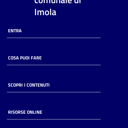
i
Imola
contenuti
ENTRA
Risorse
online
COSA PUOI FARE
Casa
SCOPRI I CONTENUTI
Piani
Archivio
storico
RISORSE ONLINE
Decentrate