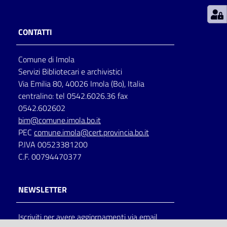
Patto
CONTATTI
per
la
Comune di Imola
lettura
Servizi Bibliotecari e archivistici
Via Emilia 80, 40026 Imola (Bo), Italia
centralino: tel 0542.6026.36 fax
Seguici
0542.602602
su
bim@comune.imola.bo.it
PEC
comune.imola@cert.provincia.bo.it
P.IVA 00523381200
C.F. 00794470377
NEWSLETTER
Iscriviti per avere aggiornamenti via email