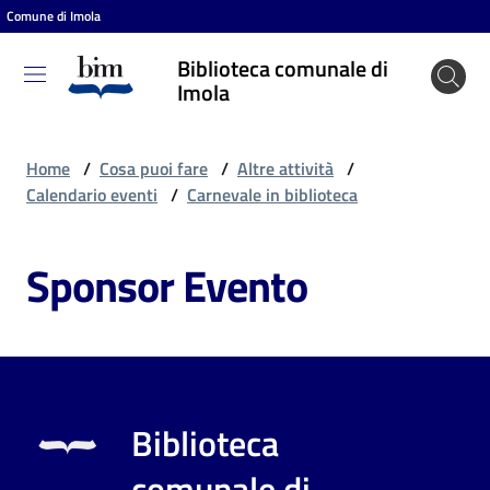
Comune di Imola
Vai al contenuto
Vai alla navigazione
Vai al footer
Biblioteca comunale di
Biblioteca
Imola
comunale
di Imola
Home
/
Cosa puoi fare
/
Altre attività
/
Calendario eventi
/
Carnevale in biblioteca
Entra
Sponsor Evento
Cosa
puoi
fare
Biblioteca
Scopri
comunale di