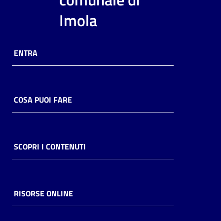
i
Imola
contenuti
ENTRA
Risorse
online
COSA PUOI FARE
Casa
SCOPRI I CONTENUTI
Piani
Archivio
storico
RISORSE ONLINE
Decentrate