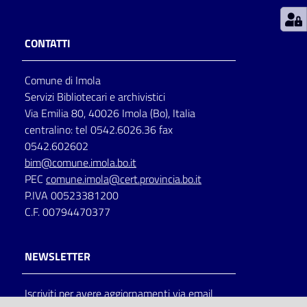
Patto
CONTATTI
per
la
Comune di Imola
lettura
Servizi Bibliotecari e archivistici
Via Emilia 80, 40026 Imola (Bo), Italia
centralino: tel 0542.6026.36 fax
Seguici
0542.602602
su
bim@comune.imola.bo.it
PEC
comune.imola@cert.provincia.bo.it
P.IVA 00523381200
C.F. 00794470377
NEWSLETTER
Iscriviti per avere aggiornamenti via email