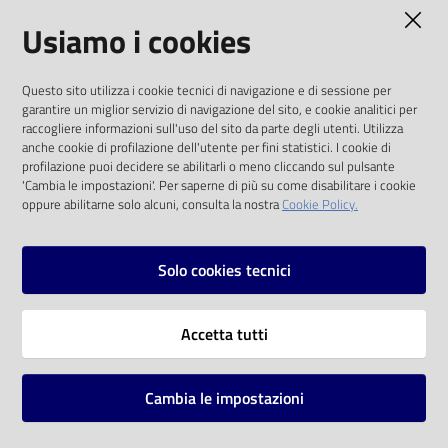
AMMINISTRAZIONE TRASPARENTE
Usiamo i cookies
Catalogo
on line
I dati personali pubblicati sono riutilizzabili
Questo sito utilizza i cookie tecnici di navigazione e di sessione per
solo alle condizioni previste dalla direttiva
Eventi
garantire un miglior servizio di navigazione del sito, e cookie analitici per
comunitaria 2003/98/CE e dal d.lgs. 36/2006
raccogliere informazioni sull'uso del sito da parte degli utenti. Utilizza
anche cookie di profilazione dell'utente per fini statistici. I cookie di
Chiedi al
SOCIAL
profilazione puoi decidere se abilitarli o meno cliccando sul pulsante
bibliotecario
'Cambia le impostazioni'. Per saperne di più su come disabilitare i cookie
oppure abilitarne solo alcuni, consulta la nostra
Cookie Policy.
Facebook
Youtube
Instagram
Avvisi
Solo cookies tecnici
Orari
Vai alla pagina
Accetta tutti
Privacy
Note legali
Cambia le impostazioni
Mappa del sito