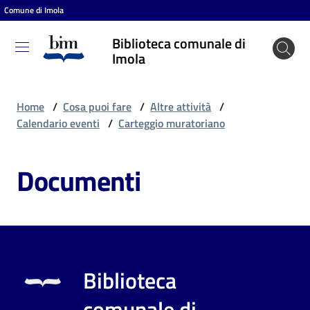
Comune di Imola
Vai al contenuto
Vai alla navigazione
Vai al footer
Biblioteca comunale di
Biblioteca
Imola
comunale
di Imola
Home
/
Cosa puoi fare
/
Altre attività
/
Calendario eventi
/
Carteggio muratoriano
Entra
Documenti
Cosa
puoi
fare
Biblioteca
Scopri
comunale di