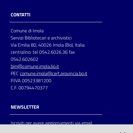
CONTATTI
Comune di Imola
Servizi Bibliotecari e archivistici
Via Emilia 80, 40026 Imola (Bo), Italia
centralino: tel 0542.6026.36 fax
0542.602602
bim@comune.imola.bo.it
PEC
comune.imola@cert.provincia.bo.it
P.IVA 00523381200
C.F. 00794470377
NEWSLETTER
Iscriviti per avere aggiornamenti via email