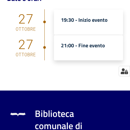
Catalogo
27
on line
19:30 -
Inizio evento
OTTOBRE
Eventi
27
21:00 -
Fine evento
Chiedi al
bibliotecario
OTTOBRE
Avvisi
Orari
Biblioteca
comunale di