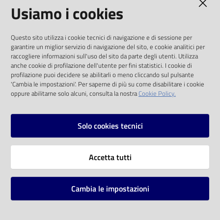
AMMINISTRAZIONE TRASPARENTE
Usiamo i cookies
I dati personali pubblicati sono riutilizzabili
Questo sito utilizza i cookie tecnici di navigazione e di sessione per
solo alle condizioni previste dalla direttiva
garantire un miglior servizio di navigazione del sito, e cookie analitici per
comunitaria 2003/98/CE e dal d.lgs. 36/2006
raccogliere informazioni sull'uso del sito da parte degli utenti. Utilizza
anche cookie di profilazione dell'utente per fini statistici. I cookie di
SOCIAL
profilazione puoi decidere se abilitarli o meno cliccando sul pulsante
'Cambia le impostazioni'. Per saperne di più su come disabilitare i cookie
oppure abilitarne solo alcuni, consulta la nostra
Cookie Policy.
Facebook
Youtube
Instagram
Solo cookies tecnici
Vai alla pagina
Accetta tutti
Privacy
Note legali
Cambia le impostazioni
Mappa del sito