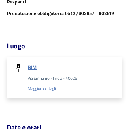
Raspanti.
Prenotazione obbligatoria 0542/602657 - 602619
Patto
per
la
lettura
Luogo
Seguici
BIM
su
Via Emilia 80 - Imola - 40026
Maggiori dettagli
Date e orari