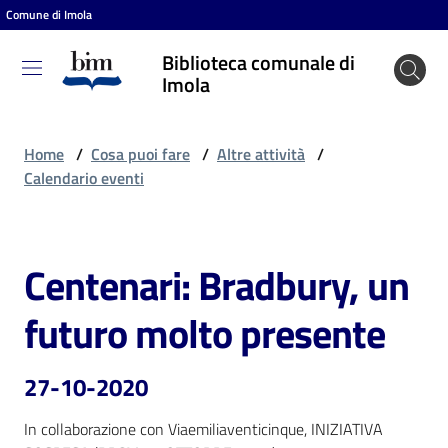
Comune di Imola
Vai al contenuto
Vai alla navigazione
Vai al footer
Biblioteca comunale di
Biblioteca
Imola
comunale
di Imola
Home
/
Cosa puoi fare
/
Altre attività
/
Calendario eventi
Entra
Centenari: Bradbury, un
Salta al contenuto
Cosa
futuro molto presente
puoi
fare
27-10-2020
In collaborazione con Viaemiliaventicinque, INIZIATIVA 
Scopri