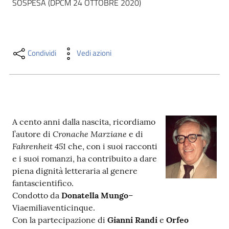
SOSPESA (DPCM 24 OTTOBRE 2020)
i
contenuti
Condividi
Vedi azioni
Risorse
online
A cento anni dalla nascita, ricordiamo
Cronache Marziane
l’autore di
e di
Fahrenheit 451
che, con i suoi racconti
Casa
e i suoi romanzi, ha contribuito a dare
Piani
piena dignità letteraria al genere
fantascientifico.
Archivio
Condotto da
Donatella Mungo
–
storico
Viaemiliaventicinque.
Con la partecipazione di
Gianni Randi
e
Orfeo
Decentrate