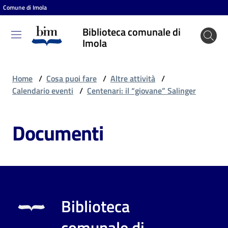
Comune di Imola
Vai al contenuto
Vai alla navigazione
Vai al footer
Biblioteca comunale di
Biblioteca
Imola
comunale
di Imola
Home
/
Cosa puoi fare
/
Altre attività
/
Calendario eventi
/
Centenari: il “giovane” Salinger
Entra
Documenti
Cosa
puoi
fare
Biblioteca
Scopri
comunale di