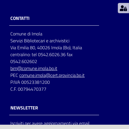
Patto
CONTATTI
per
la
Comune di Imola
lettura
Servizi Bibliotecari e archivistici
Via Emilia 80, 40026 Imola (Bo), Italia
centralino: tel 0542.6026.36 fax
Seguici
0542.602602
su
bim@comune.imola.bo.it
PEC
comune.imola@cert.provincia.bo.it
P.IVA 00523381200
C.F. 00794470377
NEWSLETTER
Iscriviti per avere aggiornamenti via email