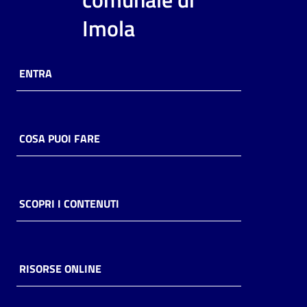
i
Imola
contenuti
ENTRA
Risorse
online
COSA PUOI FARE
Casa
SCOPRI I CONTENUTI
Piani
Archivio
storico
RISORSE ONLINE
Decentrate