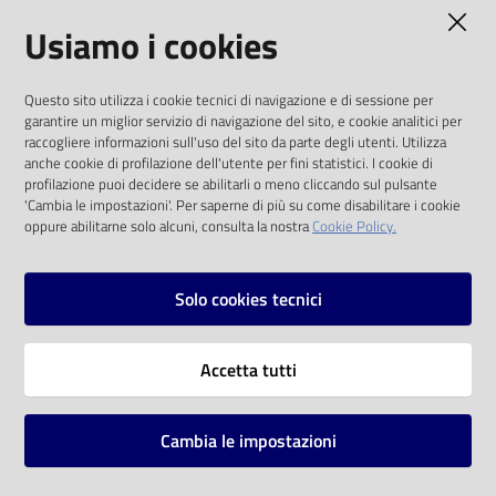
AMMINISTRAZIONE TRASPARENTE
Usiamo i cookies
Catalogo
on line
I dati personali pubblicati sono riutilizzabili
Questo sito utilizza i cookie tecnici di navigazione e di sessione per
solo alle condizioni previste dalla direttiva
Eventi
garantire un miglior servizio di navigazione del sito, e cookie analitici per
comunitaria 2003/98/CE e dal d.lgs. 36/2006
raccogliere informazioni sull'uso del sito da parte degli utenti. Utilizza
anche cookie di profilazione dell'utente per fini statistici. I cookie di
Chiedi al
SOCIAL
profilazione puoi decidere se abilitarli o meno cliccando sul pulsante
bibliotecario
'Cambia le impostazioni'. Per saperne di più su come disabilitare i cookie
oppure abilitarne solo alcuni, consulta la nostra
Cookie Policy.
Facebook
Youtube
Instagram
Avvisi
Solo cookies tecnici
Orari
Vai alla pagina
Accetta tutti
Privacy
Note legali
Cambia le impostazioni
Mappa del sito