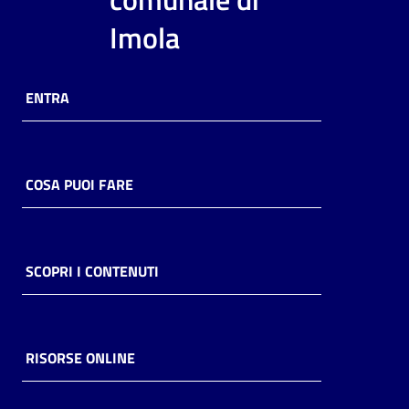
i
Imola
contenuti
ENTRA
Risorse
online
COSA PUOI FARE
Casa
SCOPRI I CONTENUTI
Piani
Archivio
storico
RISORSE ONLINE
Decentrate