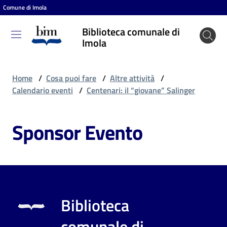
Comune di Imola
Vai al contenuto
Vai alla navigazione
Vai al footer
Biblioteca comunale di
Biblioteca
Imola
comunale
di Imola
Home
/
Cosa puoi fare
/
Altre attività
/
Calendario eventi
/
Centenari: il “giovane” Salinger
Entra
Sponsor Evento
Cosa
puoi
fare
Biblioteca
Scopri
comunale di