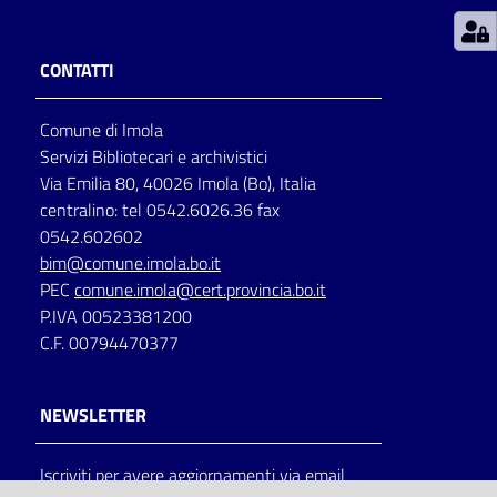
Patto
CONTATTI
per
la
Comune di Imola
lettura
Servizi Bibliotecari e archivistici
Via Emilia 80, 40026 Imola (Bo), Italia
centralino: tel 0542.6026.36 fax
Seguici
0542.602602
su
bim@comune.imola.bo.it
PEC
comune.imola@cert.provincia.bo.it
P.IVA 00523381200
C.F. 00794470377
NEWSLETTER
Iscriviti per avere aggiornamenti via email