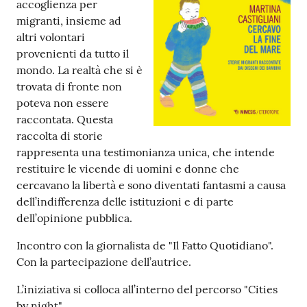
accoglienza per
migranti, insieme ad
Patto
altri volontari
per
provenienti da tutto il
la
mondo. La realtà che si è
lettura
trovata di fronte non
poteva non essere
raccontata. Questa
raccolta di storie
Seguici
rappresenta una testimonianza unica, che intende
su
restituire le vicende di uomini e donne che
cercavano la libertà e sono diventati fantasmi a causa
dell’indifferenza delle istituzioni e di parte
dell’opinione pubblica.
Incontro con la giornalista de "Il Fatto Quotidiano".
Con la partecipazione dell’autrice.
L’iniziativa si colloca all’interno del percorso "Cities
by night".