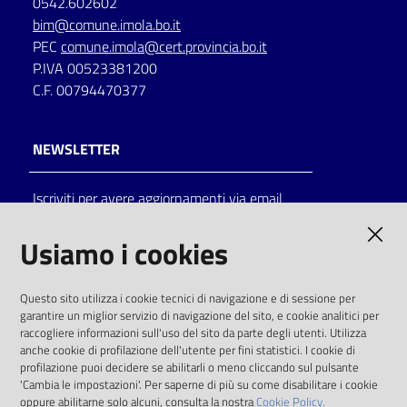
0542.602602
bim@comune.imola.bo.it
PEC
comune.imola@cert.provincia.bo.it
P.IVA 00523381200
C.F. 00794470377
NEWSLETTER
Iscriviti per avere aggiornamenti via email
AMMINISTRAZIONE TRASPARENTE
Usiamo i cookies
I dati personali pubblicati sono riutilizzabili
Questo sito utilizza i cookie tecnici di navigazione e di sessione per
solo alle condizioni previste dalla direttiva
garantire un miglior servizio di navigazione del sito, e cookie analitici per
comunitaria 2003/98/CE e dal d.lgs. 36/2006
raccogliere informazioni sull'uso del sito da parte degli utenti. Utilizza
anche cookie di profilazione dell'utente per fini statistici. I cookie di
SOCIAL
profilazione puoi decidere se abilitarli o meno cliccando sul pulsante
'Cambia le impostazioni'. Per saperne di più su come disabilitare i cookie
oppure abilitarne solo alcuni, consulta la nostra
Cookie Policy.