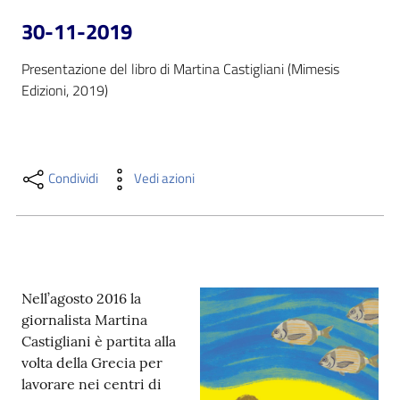
i
30-11-2019
contenuti
Presentazione del libro di Martina Castigliani (Mimesis 
Edizioni, 2019)
Risorse
online
Condividi
Vedi azioni
Casa
Piani
Nell’agosto 2016 la
giornalista Martina
Archivio
Castigliani è partita alla
storico
volta della Grecia per
lavorare nei centri di
Decentrate