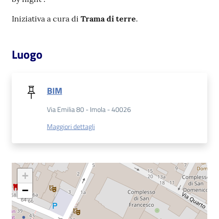
Catalogo
Iniziativa a cura di
Trama di terre
.
on line
Luogo
Eventi
Chiedi al
BIM
bibliotecario
Via Emilia 80 - Imola - 40026
Avvisi
Maggiori dettagli
Orari
+
−