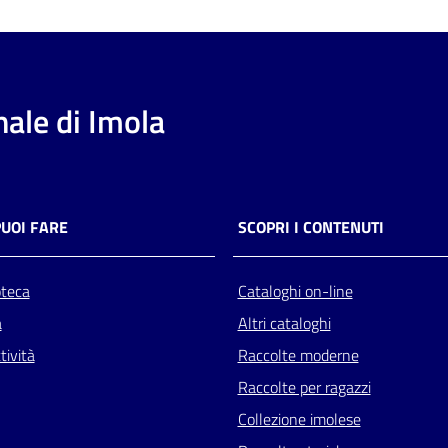
ale di Imola
PUOI FARE
SCOPRI I CONTENUTI
oteca
Cataloghi on-line
a
Altri cataloghi
tività
Raccolte moderne
Raccolte per ragazzi
Collezione imolese