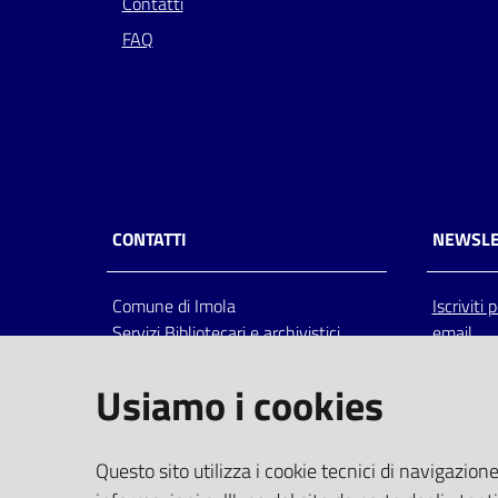
Contatti
FAQ
CONTATTI
NEWSLE
Comune di Imola
Iscriviti
Servizi Bibliotecari e archivistici
email
Via Emilia 80, 40026 Imola (Bo),
Italia
Usiamo i cookies
centralino: tel 0542.6026.36 fax
0542.602602
bim@comune.imola.bo.it
Questo sito utilizza i cookie tecnici di navigazione
PEC