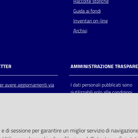
Raccolte storiche
Guida ai fondi
Inventari on-line
Archivi
TTER
AMMINISTRAZIONE TRASPAR
 per avere aggiornamenti via
I dati personali pubblicati sono
riutilizzabili solo alle condizioni
previste dalla direttiva comunitar
2003/98/CE e dal d.lgs. 36/200
 e di sessione per garantire un miglior servizio di navigazione 