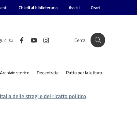
enti
Chiedi al bibliotecario
Avvisi
Orari
uici su
Cerca
Archivio storico
Decentrate
Patto per la lettura
alia delle stragi e del ricatto politico