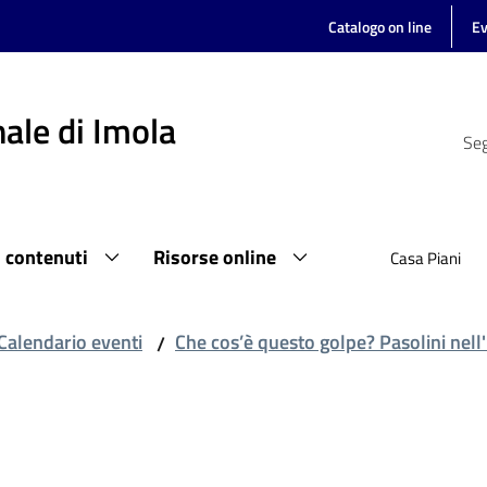
Catalogo on line
Ev
ale di Imola
Seg
i contenuti
Risorse online
Casa Piani
Calendario eventi
Che cos’è questo golpe? Pasolini nell'It
/