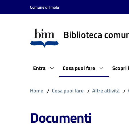
Vai al contenuto
Vai alla navigazione
Vai al footer
Comune di Imola
Biblioteca comun
Entra
Cosa puoi fare
Scopri 
Home
Cosa puoi fare
Altre attività
/
/
/
Documenti