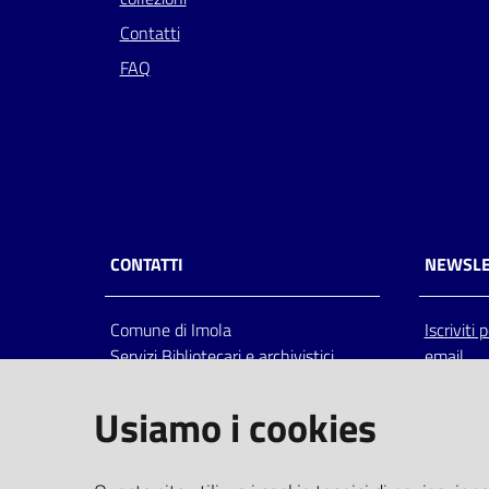
Contatti
FAQ
CONTATTI
NEWSLE
Comune di Imola
Iscriviti
Servizi Bibliotecari e archivistici
email
Via Emilia 80, 40026 Imola (Bo),
Italia
Usiamo i cookies
centralino: tel 0542.6026.36 fax
0542.602602
bim@comune.imola.bo.it