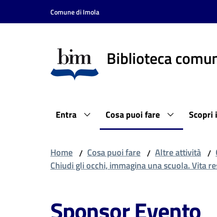
Vai al contenuto
Vai alla navigazione
Vai al footer
Comune di Imola
Biblioteca comun
Entra
Cosa puoi fare
Scopri 
Home
Cosa puoi fare
Altre attività
/
/
/
Chiudi gli occhi, immagina una scuola. Vita r
Sponsor Evento