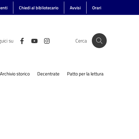
enti
Chiedi al bibliotecario
Avvisi
Orari
uici su
Cerca
Archivio storico
Decentrate
Patto per la lettura