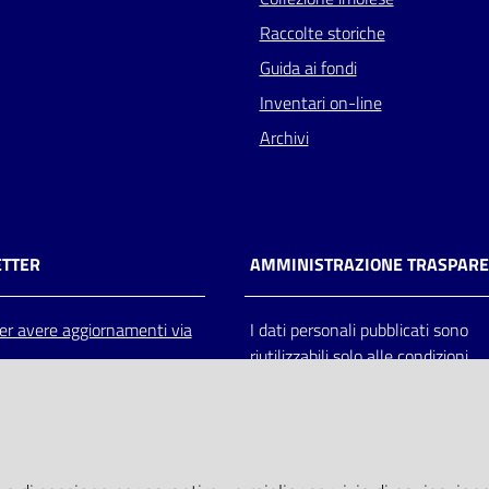
Raccolte storiche
Guida ai fondi
Inventari on-line
Archivi
TTER
AMMINISTRAZIONE TRASPAR
 per avere aggiornamenti via
I dati personali pubblicati sono
riutilizzabili solo alle condizioni
previste dalla direttiva comunitar
2003/98/CE e dal d.lgs. 36/200