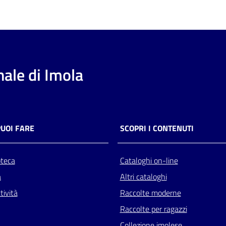
ale di Imola
PUOI FARE
SCOPRI I CONTENUTI
oteca
Cataloghi on-line
a
Altri cataloghi
tività
Raccolte moderne
Raccolte per ragazzi
Collezione imolese