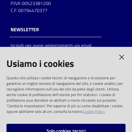
P.IVA 00523381200
C.F. 00794470377
NEWSLETTER
Iscriviti per avere aggiornamenti via email
AMMINISTRAZIONE TRASPARENTE
Usiamo i cookies
I dati personali pubblicati sono riutilizzabili
Questo sito utilizza i cookie tecnici di navigazione e di sessione per
solo alle condizioni previste dalla direttiva
garantire un miglior servizio di navigazione del sito, e cookie analitici per
comunitaria 2003/98/CE e dal d.lgs. 36/2006
raccogliere informazioni sull'uso del sito da parte degli utenti. Utilizza
anche cookie di profilazione dell'utente per fini statistici. I cookie di
SOCIAL
profilazione puoi decidere se abilitarli o meno cliccando sul pulsante
'Cambia le impostazioni'. Per saperne di più su come disabilitare i cookie
oppure abilitarne solo alcuni, consulta la nostra
Cookie Policy.
Facebook
Youtube
Instagram
Solo cookies tecnici