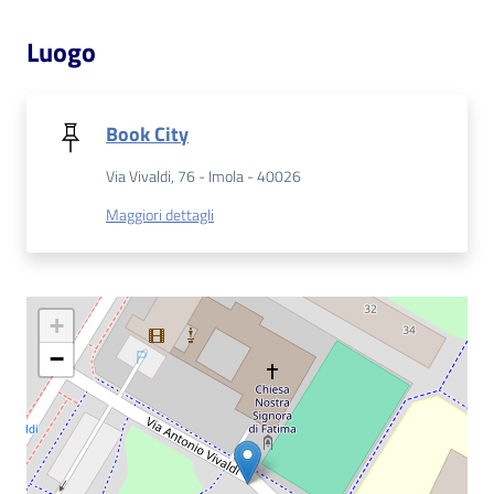
Luogo
Patto
per
la
Book City
lettura
Via Vivaldi, 76 - Imola - 40026
Maggiori dettagli
Seguici
su
+
−