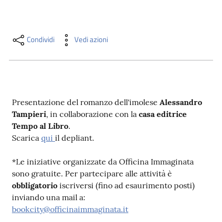
i
contenuti
Condividi
Vedi azioni
Risorse
online
Presentazione del romanzo dell'imolese
Alessandro
Tampieri
, in collaborazione con la
casa editrice
Tempo al Libro
.
Scarica
qui
il depliant.
Casa
Piani
*Le iniziative organizzate da Officina Immaginata
sono gratuite. Per partecipare alle attività è
Archivio
obbligatorio
iscriversi (fino ad esaurimento posti)
storico
inviando una mail a:
bookcity@officinaimmaginata.it
Decentrate