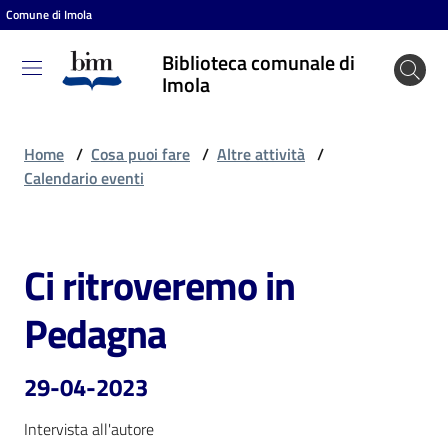
Comune di Imola
Vai al contenuto
Vai alla navigazione
Vai al footer
Biblioteca comunale di
Biblioteca
Imola
comunale
di Imola
Home
/
Cosa puoi fare
/
Altre attività
/
Calendario eventi
Entra
Ci ritroveremo in
Salta al contenuto
Cosa
Pedagna
puoi
fare
29-04-2023
Intervista all'autore
Scopri