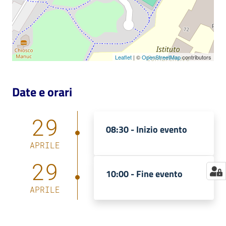
Catalogo
on line
Eventi
Leaflet
| ©
OpenStreetMap
contributors
Chiedi al
Date e orari
bibliotecario
Avvisi
29
08:30 -
Inizio evento
Orari
APRILE
29
10:00 -
Fine evento
APRILE