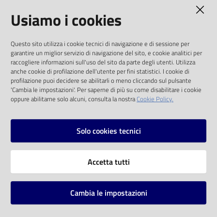
AMMINISTRAZIONE TRASPARENTE
Usiamo i cookies
Catalogo
on line
I dati personali pubblicati sono riutilizzabili
Questo sito utilizza i cookie tecnici di navigazione e di sessione per
solo alle condizioni previste dalla direttiva
Eventi
garantire un miglior servizio di navigazione del sito, e cookie analitici per
comunitaria 2003/98/CE e dal d.lgs. 36/2006
raccogliere informazioni sull'uso del sito da parte degli utenti. Utilizza
anche cookie di profilazione dell'utente per fini statistici. I cookie di
Chiedi al
SOCIAL
profilazione puoi decidere se abilitarli o meno cliccando sul pulsante
bibliotecario
'Cambia le impostazioni'. Per saperne di più su come disabilitare i cookie
oppure abilitarne solo alcuni, consulta la nostra
Cookie Policy.
Facebook
Youtube
Instagram
Avvisi
Solo cookies tecnici
Orari
Vai alla pagina
Accetta tutti
Privacy
Note legali
Cambia le impostazioni
Mappa del sito