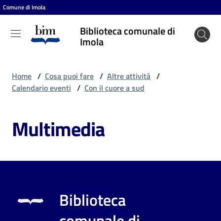
Comune di Imola
Vai al contenuto
Vai alla navigazione
Vai al footer
Biblioteca comunale di
Biblioteca
Imola
comunale
di Imola
Home
/
Cosa puoi fare
/
Altre attività
/
Calendario eventi
/
Con il cuore a sud
Entra
Multimedia
Cosa
puoi
fare
Biblioteca
Scopri
comunale di