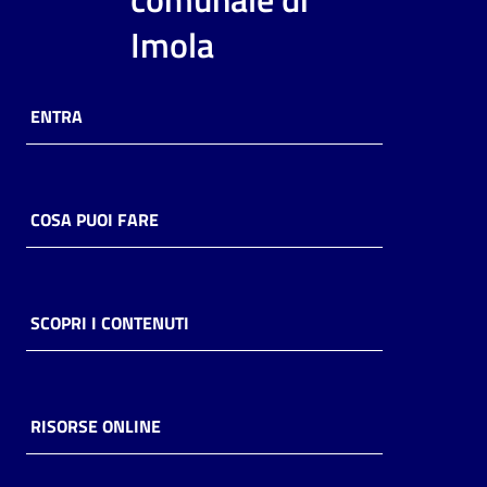
i
Imola
contenuti
ENTRA
Risorse
online
COSA PUOI FARE
Casa
SCOPRI I CONTENUTI
Piani
Archivio
storico
RISORSE ONLINE
Decentrate