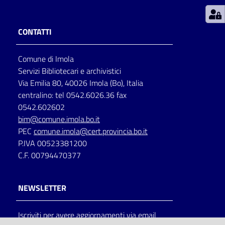
Patto
CONTATTI
per
la
Comune di Imola
lettura
Servizi Bibliotecari e archivistici
Via Emilia 80, 40026 Imola (Bo), Italia
centralino: tel 0542.6026.36 fax
Seguici
0542.602602
su
bim@comune.imola.bo.it
PEC
comune.imola@cert.provincia.bo.it
P.IVA 00523381200
C.F. 00794470377
NEWSLETTER
Iscriviti per avere aggiornamenti via email