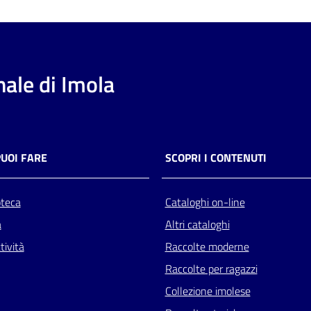
ale di Imola
PUOI FARE
SCOPRI I CONTENUTI
oteca
Cataloghi on-line
a
Altri cataloghi
tività
Raccolte moderne
Raccolte per ragazzi
Collezione imolese