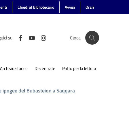
enti
Chiedi al bibliotecario
Avvisi
Orari
uici su
Cerca
Archivio storico
Decentrate
Patto per la lettura
e ipogee del Bubasteion a Saqqara