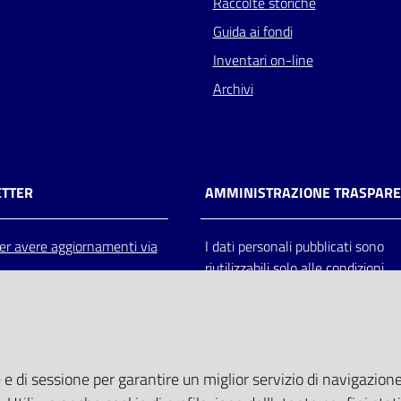
Raccolte storiche
Guida ai fondi
Inventari on-line
Archivi
TTER
AMMINISTRAZIONE TRASPAR
 per avere aggiornamenti via
I dati personali pubblicati sono
riutilizzabili solo alle condizioni
previste dalla direttiva comunitar
2003/98/CE e dal d.lgs. 36/200
 e di sessione per garantire un miglior servizio di navigazione 