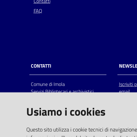
Contatti
FAQ
CONTATTI
NEWSLE
Comune di Imola
Iscriviti
Servizi Bibliotecari e archivistici
email
Via Emilia 80, 40026 Imola (Bo),
Italia
Usiamo i cookies
centralino: tel 0542.6026.36 fax
0542.602602
bim@comune.imola.bo.it
Questo sito utilizza i cookie tecnici di navigazione
PEC