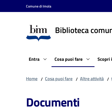
Vai al contenuto
Vai alla navigazione
Vai al footer
Comune di Imola
Biblioteca comun
Entra
Cosa puoi fare
Scopri 
Home
Cosa puoi fare
Altre attività
/
/
/
Documenti