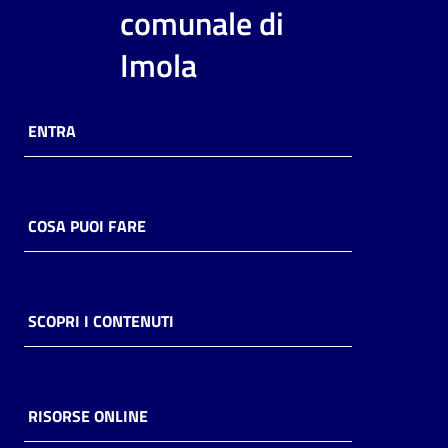
i
comunale di
contenuti
Imola
Risorse
ENTRA
online
COSA PUOI FARE
Casa
Piani
SCOPRI I CONTENUTI
Archivio
storico
RISORSE ONLINE
Decentrate