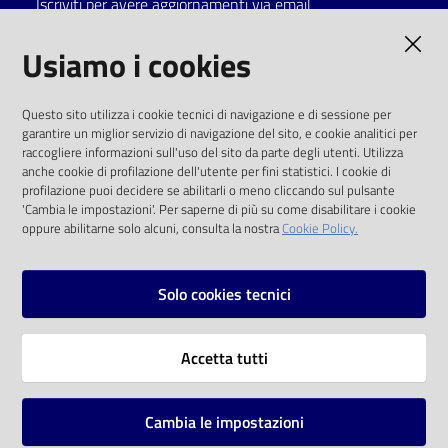
Iscriviti per avere aggiornamenti via email
Catalogo
AMMINISTRAZIONE TRASPARENTE
Usiamo i cookies
on line
I dati personali pubblicati sono riutilizzabili
Eventi
Questo sito utilizza i cookie tecnici di navigazione e di sessione per
solo alle condizioni previste dalla direttiva
garantire un miglior servizio di navigazione del sito, e cookie analitici per
comunitaria 2003/98/CE e dal d.lgs. 36/2006
raccogliere informazioni sull'uso del sito da parte degli utenti. Utilizza
Chiedi al
anche cookie di profilazione dell'utente per fini statistici. I cookie di
bibliotecario
SOCIAL
profilazione puoi decidere se abilitarli o meno cliccando sul pulsante
'Cambia le impostazioni'. Per saperne di più su come disabilitare i cookie
oppure abilitarne solo alcuni, consulta la nostra
Cookie Policy.
Avvisi
Facebook
Youtube
Instagram
Orari
Solo cookies tecnici
Vai alla pagina
Accetta tutti
Privacy
Note legali
Cambia le impostazioni