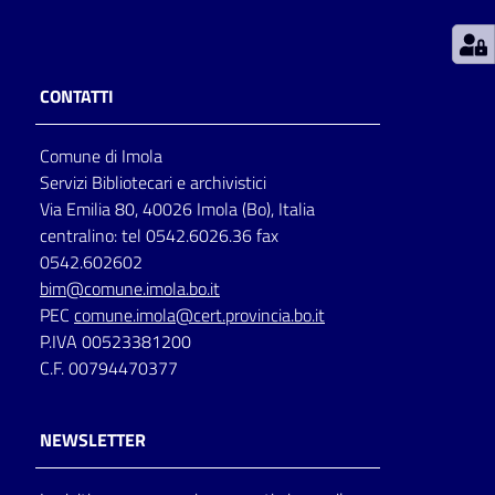
Patto
per
CONTATTI
la
lettura
Comune di Imola
Servizi Bibliotecari e archivistici
Via Emilia 80, 40026 Imola (Bo), Italia
Seguici
centralino: tel 0542.6026.36 fax
su
0542.602602
bim@comune.imola.bo.it
PEC
comune.imola@cert.provincia.bo.it
P.IVA 00523381200
C.F. 00794470377
NEWSLETTER