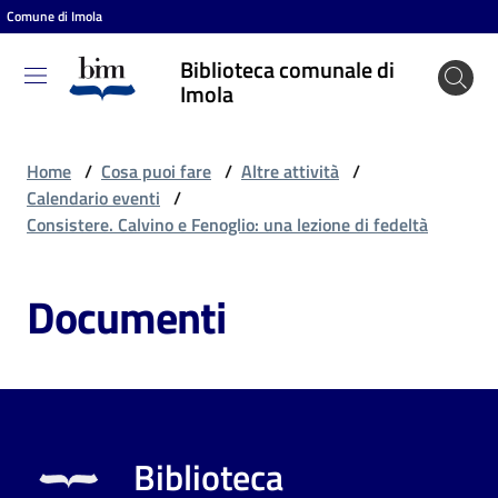
Comune di Imola
Vai al contenuto
Vai alla navigazione
Vai al footer
Biblioteca comunale di
Biblioteca
Imola
comunale
di Imola
Home
/
Cosa puoi fare
/
Altre attività
/
Calendario eventi
/
Consistere. Calvino e Fenoglio: una lezione di fedeltà
Entra
Documenti
Cosa
puoi
fare
Biblioteca
Scopri