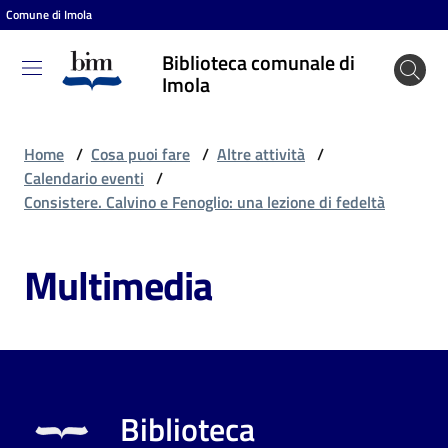
Comune di Imola
Vai al contenuto
Vai alla navigazione
Vai al footer
Biblioteca comunale di
Biblioteca
Imola
comunale
di Imola
Home
/
Cosa puoi fare
/
Altre attività
/
Calendario eventi
/
Consistere. Calvino e Fenoglio: una lezione di fedeltà
Entra
Multimedia
Cosa
puoi
fare
Biblioteca
Scopri