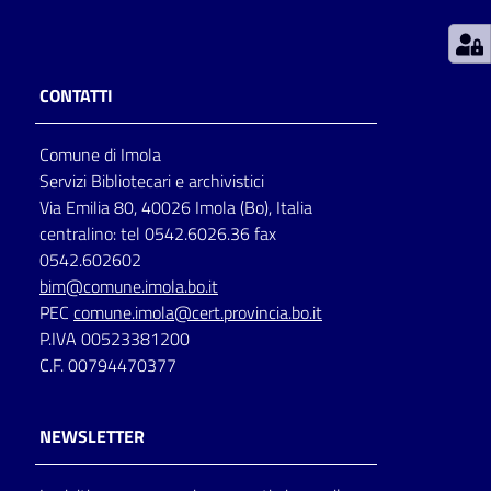
Patto
per
CONTATTI
la
lettura
Comune di Imola
Servizi Bibliotecari e archivistici
Via Emilia 80, 40026 Imola (Bo), Italia
Seguici
centralino: tel 0542.6026.36 fax
su
0542.602602
bim@comune.imola.bo.it
PEC
comune.imola@cert.provincia.bo.it
P.IVA 00523381200
C.F. 00794470377
NEWSLETTER