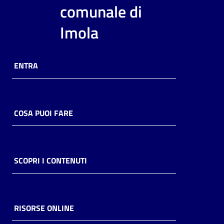
i
comunale di
contenuti
Imola
Risorse
ENTRA
online
COSA PUOI FARE
Casa
Piani
SCOPRI I CONTENUTI
Archivio
storico
RISORSE ONLINE
Decentrate