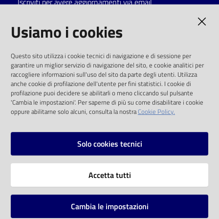
Iscriviti per avere aggiornamenti via email
Catalogo
AMMINISTRAZIONE TRASPARENTE
Usiamo i cookies
on line
I dati personali pubblicati sono riutilizzabili
Eventi
Questo sito utilizza i cookie tecnici di navigazione e di sessione per
solo alle condizioni previste dalla direttiva
garantire un miglior servizio di navigazione del sito, e cookie analitici per
comunitaria 2003/98/CE e dal d.lgs. 36/2006
raccogliere informazioni sull'uso del sito da parte degli utenti. Utilizza
Chiedi al
anche cookie di profilazione dell'utente per fini statistici. I cookie di
bibliotecario
SOCIAL
profilazione puoi decidere se abilitarli o meno cliccando sul pulsante
'Cambia le impostazioni'. Per saperne di più su come disabilitare i cookie
oppure abilitarne solo alcuni, consulta la nostra
Cookie Policy.
Avvisi
Facebook
Youtube
Instagram
Orari
Solo cookies tecnici
Vai alla pagina
Accetta tutti
Privacy
Note legali
Cambia le impostazioni