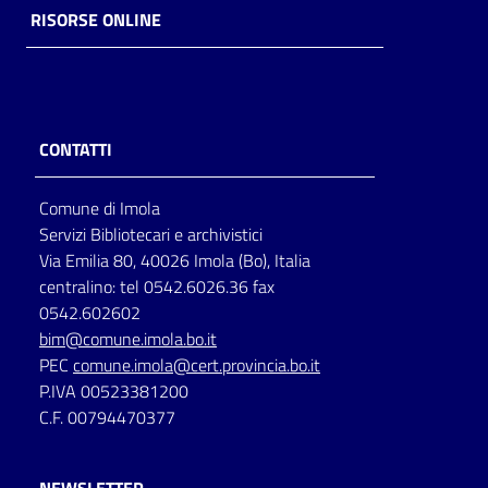
RISORSE ONLINE
CONTATTI
Comune di Imola
Servizi Bibliotecari e archivistici
Via Emilia 80, 40026 Imola (Bo), Italia
centralino: tel 0542.6026.36 fax
0542.602602
bim@comune.imola.bo.it
PEC
comune.imola@cert.provincia.bo.it
P.IVA 00523381200
C.F. 00794470377