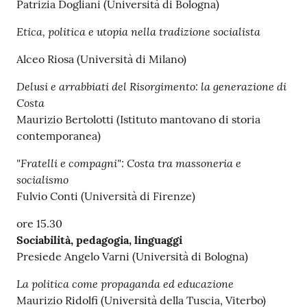
Patrizia Dogliani (Università di Bologna)
Catalogo
Etica, politica e utopia nella tradizione socialista
on line
Alceo Riosa (Università di Milano)
Eventi
Delusi e arrabbiati del Risorgimento: la generazione di
Costa
Chiedi al
Maurizio Bertolotti (Istituto mantovano di storia
bibliotecario
contemporanea)
Avvisi
"Fratelli e compagni": Costa tra massoneria e
socialismo
Orari
Fulvio Conti (Università di Firenze)
ore 15.30
Sociabilità, pedagogia, linguaggi
Presiede Angelo Varni (Università di Bologna)
La politica come propaganda ed educazione
Maurizio Ridolfi (Università della Tuscia, Viterbo)