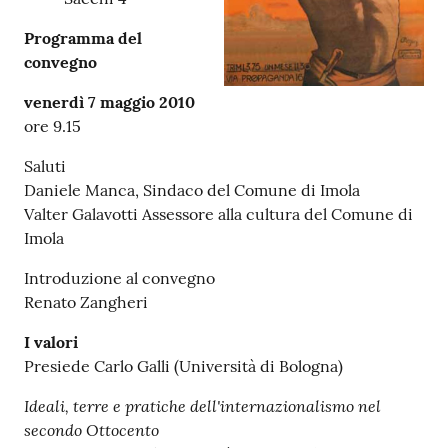
Programma del
Patto
convegno
per
la
venerdì 7 maggio 2010
lettura
ore 9.15
Saluti
Daniele Manca, Sindaco del Comune di Imola
Seguici
Valter Galavotti Assessore alla cultura del Comune di
su
Imola
Introduzione al convegno
Renato Zangheri
I valori
Presiede Carlo Galli (Università di Bologna)
Ideali, terre e pratiche dell'internazionalismo nel
secondo Ottocento