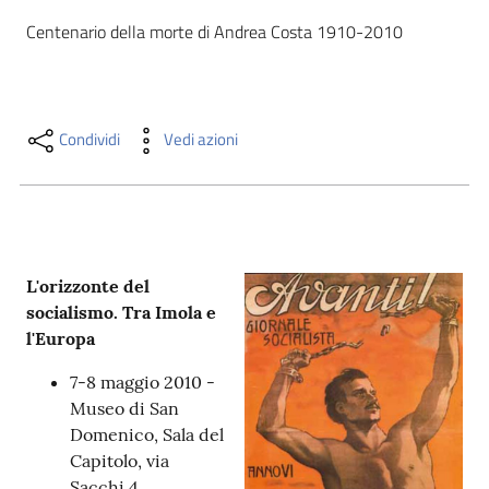
i
Centenario della morte di Andrea Costa 1910-2010
contenuti
Risorse
Condividi
Vedi azioni
online
L'orizzonte del
socialismo. Tra Imola e
Casa
l'Europa
Piani
7-8 maggio 2010 -
Archivio
Museo di San
storico
Domenico, Sala del
Capitolo, via
Decentrate
Sacchi 4