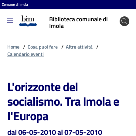
Comune di Imola
Vai al contenuto
Vai alla navigazione
Vai al footer
Biblioteca comunale di
Biblioteca
Imola
comunale
di Imola
Home
/
Cosa puoi fare
/
Altre attività
/
Calendario eventi
Entra
L'orizzonte del
Salta al contenuto
Cosa
socialismo. Tra Imola e
puoi
fare
l'Europa
dal 06-05-2010 al 07-05-2010
Scopri