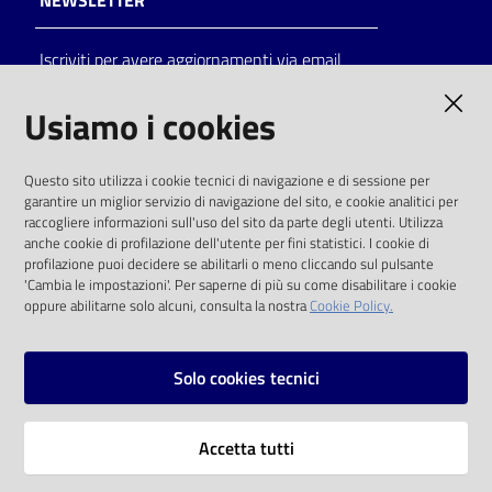
NEWSLETTER
Iscriviti per avere aggiornamenti via email
AMMINISTRAZIONE TRASPARENTE
Usiamo i cookies
I dati personali pubblicati sono riutilizzabili
Questo sito utilizza i cookie tecnici di navigazione e di sessione per
solo alle condizioni previste dalla direttiva
garantire un miglior servizio di navigazione del sito, e cookie analitici per
comunitaria 2003/98/CE e dal d.lgs. 36/2006
raccogliere informazioni sull'uso del sito da parte degli utenti. Utilizza
anche cookie di profilazione dell'utente per fini statistici. I cookie di
SOCIAL
profilazione puoi decidere se abilitarli o meno cliccando sul pulsante
'Cambia le impostazioni'. Per saperne di più su come disabilitare i cookie
oppure abilitarne solo alcuni, consulta la nostra
Cookie Policy.
Facebook
Youtube
Instagram
Solo cookies tecnici
Vai alla pagina
Accetta tutti
Privacy